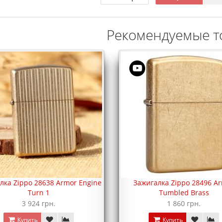
Рекомендуемые т
лка Zippo 28638 Armor Engine
Зажигалка Zippo 28496 A
Turn 1
Tumbled Brass
3 924 грн.
1 860 грн.
Купить
Купить