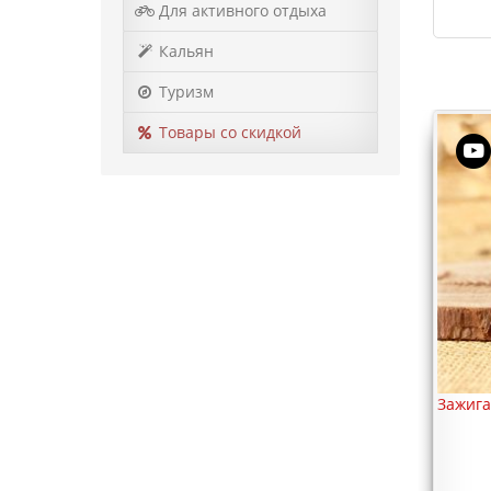
Для активного отдыха
Кальян
Туризм
Товары со скидкой
Зажигалка Zippo 207G Gold Dust
Зажига
1 851 грн.
Купить