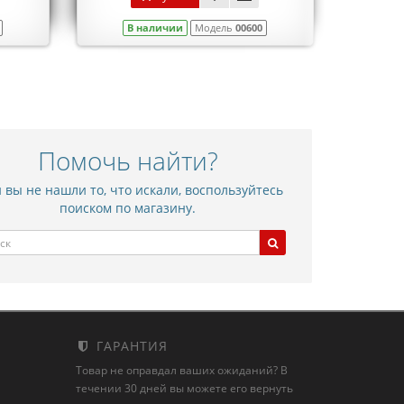
В наличии
Модель
00600
В 
Помочь найти?
 вы не нашли то, что искали, воспользуйтесь
поиском по магазину.
ГАРАНТИЯ
Товар не оправдал ваших ожиданий? В
течении 30 дней вы можете его вернуть