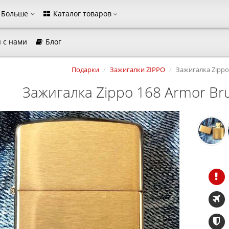
Больше
Каталог товаров
 с нами
Блог
агазина
Подарки
Зажигалки ZIPPO
Зажигалка Zippo
Выберите пожалуйста язык магазина
Зажигалка Zippo 168 Armor Br
Русский
Українська
Закрыть