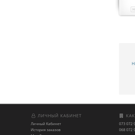
Нет в наличии
Модель
00369
Н
Н
ЛИЧНЫЙ КАБИНЕТ
КАК
Личный Кабинет
073 072 
История заказов
068 072 