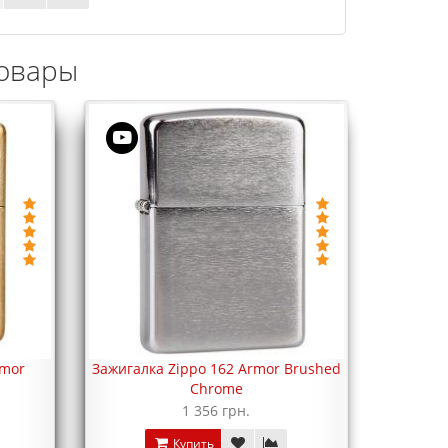
овары
rmor
Зажигалка Zippo 162 Armor Brushed
Зажигалк
Chrome
1 356 грн.
Купить