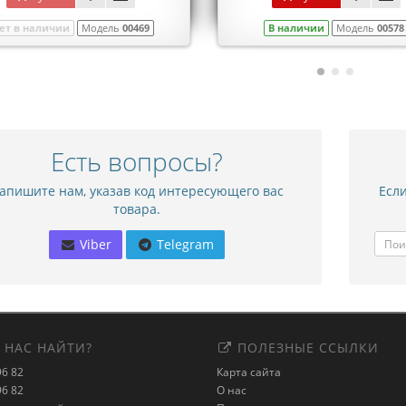
ет в наличии
Модель
00469
В наличии
Модель
00578
Есть вопросы?
апишите нам, указав код интересующего вас
Если
товара.
Viber
Telegram
 НАС НАЙТИ?
ПОЛЕЗНЫЕ ССЫЛКИ
96 82
Карта сайта
96 82
О нас