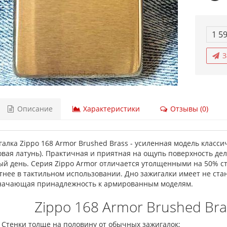
1 5
З
Описание
Характеристики
Отзывы (0)
алка Zippo 168 Armor Brushed Brass - усиленная модель класси
овая латунь). Практичная и приятная на ощупь поверхность де
ый день. Серия Zippo Armor отличается утолщенными на 50% сте
тнее в тактильном использовании. Дно зажигалки имеет не стан
значающая принадлежность к армированным моделям.
Zippo 168 Armor Brushed Bra
Стенки толще на половину от обычных зажигалок;