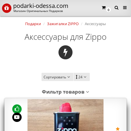
podarki-odessa.com
×
Язык магазина
0
Магазин Оригинальных Подарков
Подарки
Зажигалки ZIPPO
Аксессуары
Выберите пожалуйста язык магазина
Русский
Українська
Аксессуары для Zippo
Закрыть
Сортировать
24
Фильтр товаров