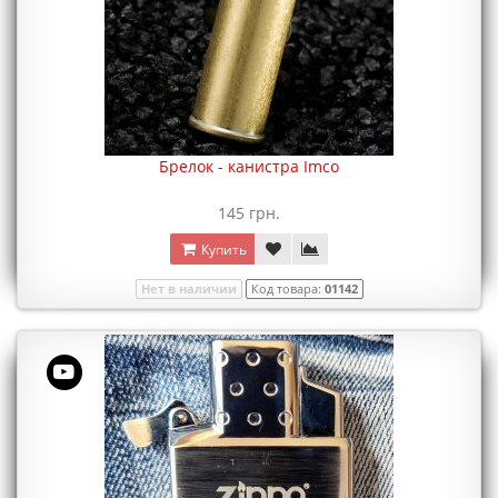
Брелок - канистра Imco
145 грн.
Купить
Нет в наличии
Код товара:
01142