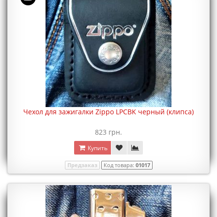
Чехол для зажигалки Zippo LPCBK черный (клипса)
823 грн.
Купить
Предзаказ
Код товара:
01017