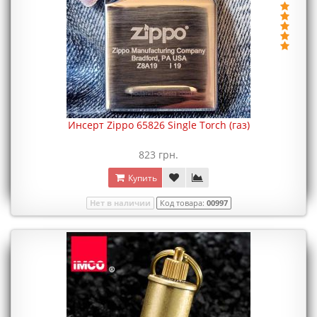
Инсерт Zippo 65826 Single Torch (газ)
823 грн.
Купить
Нет в наличии
Код товара:
00997