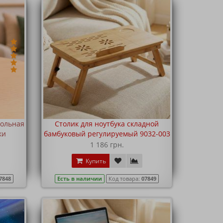
тольная
Столик для ноутбука складной
ки
бамбуковый регулируемый 9032-003
1 186 грн.
Купить
7848
Есть в наличии
Код товара:
07849