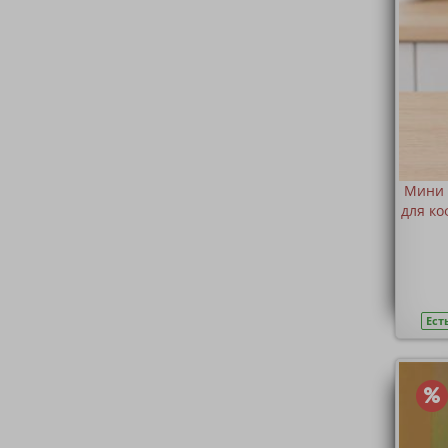
Мини 
для ко
Ест