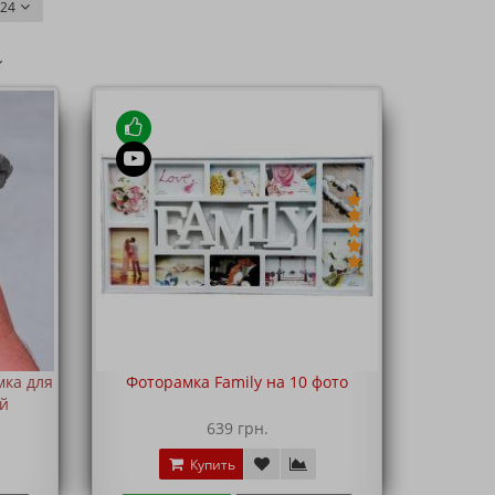
24
мка для
Фоторамка Family на 10 фото
ый
639 грн.
Купить