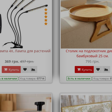
ампа 4X, Лампа для растений
Столик на подлокотник ди
бамбуковый 25 см.
369 грн.
497 грн.
795 грн.
Купить
Купить
ь в наличии
Код товара:
07714
Есть в наличии
Код товара:
0