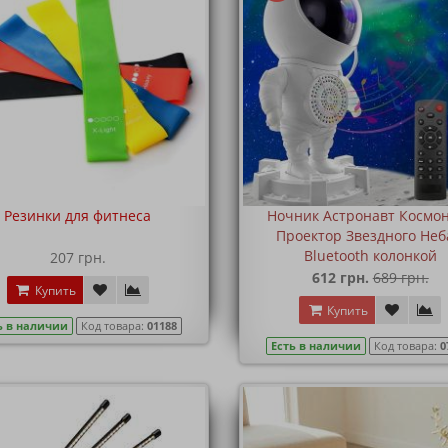
Резинки для фитнеса
Ночник Астронавт Космо
Проектор Звездного Неб
Bluetooth колонкой
207 грн.
612 грн.
689 грн.
Купить
Купить
ь в наличии
Код товара:
01188
Есть в наличии
Код товара:
0