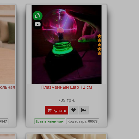
тольная
Плазменный шар 12 см
709 грн.
Купить
7847
Есть в наличии
Код товара:
00078