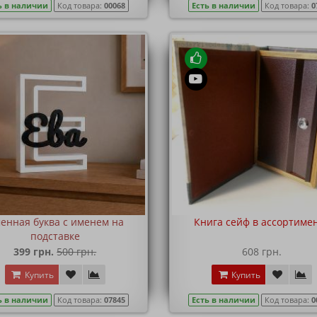
ь в наличии
Код товара:
00068
Есть в наличии
Код товара:
0
енная буква с именем на
Книга сейф в ассортиме
подставке
399 грн.
500 грн.
608 грн.
Купить
Купить
ь в наличии
Код товара:
07845
Есть в наличии
Код товара:
0