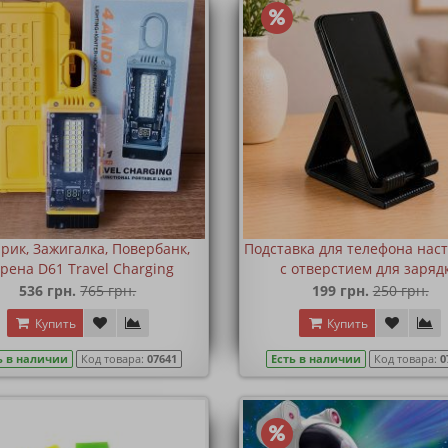
рик, Зажигалка, Повербанк,
Подставка для телефона нас
рена D61 Travel Charging
с отверстием для заряд
536 грн.
765 грн.
199 грн.
250 грн.
Купить
Купить
ь в наличии
Код товара:
07641
Есть в наличии
Код товара:
0