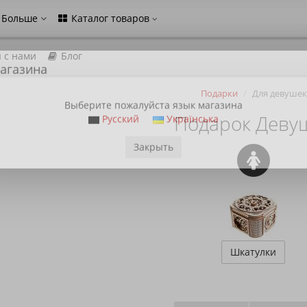
Больше
Каталог товаров
 с нами
Блог
агазина
Подарки
Для девушек
Выберите пожалуйста язык магазина
Подарок Деву
Русский
Українська
Закрыть
Шкатулки