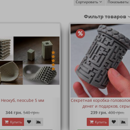
Сортировать
Показывать:
Фильтр товаров
Неокуб, neocube 5 мм
Секретная коробка-головоло
денег и подарков, сер
344 грн.
540 грн.
239 грн.
400 грн.
Купить
Купить