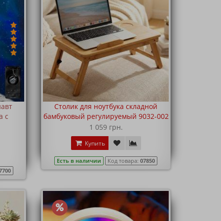
навт
Столик для ноутбука складной
а с
бамбуковый регулируемый 9032-002
1 059 грн.
Купить
Есть в наличии
Код товара:
07850
7700