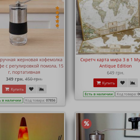
ручная жерновая кофемолка
Скретч карта мира 3 в 1 M
фе с регулировкой помола, 15
Antique Edition
г, портативная
649 грн.
349 грн.
450 грн.
Купить
Купить
Есть в наличии
Код товара:
0
ь в наличии
Код товара:
07856