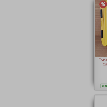
Фона
Си
Ест