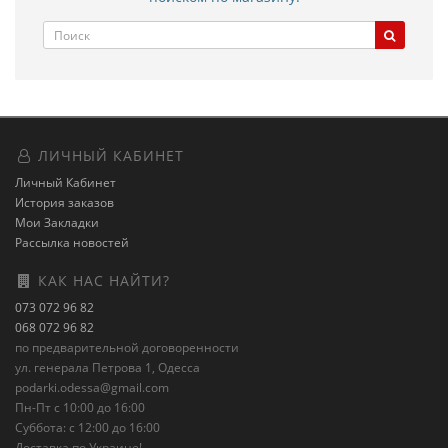
ЛИЧНЫЙ КАБИНЕТ
Личный Кабинет
История заказов
Мои Закладки
Рассылка новостей
КАК НАС НАЙТИ?
073 072 96 82
068 072 96 82
по предварительной договоренности
ул. генерала Петрова 1, Одесса
podarki.odessa@gmail.com
Пн-Пт с 10:00 до 16:00
Суббота: с 12:00 до 16:00
Доставка по Украине!