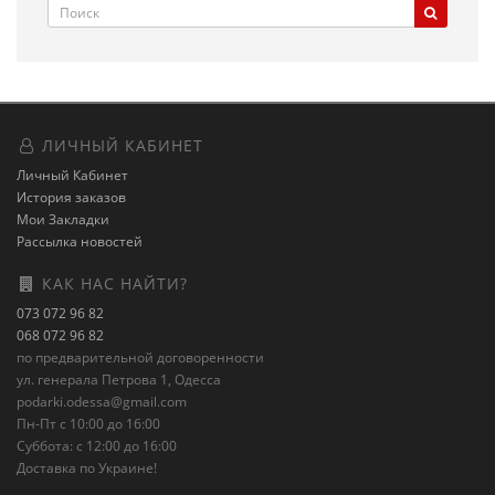
ЛИЧНЫЙ КАБИНЕТ
Личный Кабинет
История заказов
Мои Закладки
Рассылка новостей
КАК НАС НАЙТИ?
073 072 96 82
068 072 96 82
по предварительной договоренности
ул. генерала Петрова 1, Одесса
podarki.odessa@gmail.com
Пн-Пт с 10:00 до 16:00
Суббота: с 12:00 до 16:00
Доставка по Украине!