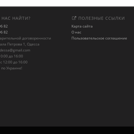
 НАС НАЙТИ?
ПОЛЕЗНЫЕ ССЫЛКИ
96 82
Карта сайта
96 82
О нас
варительной договоренности
Пользовательское соглашение
рала Петрова 1, Одесса
odessa@gmail.com
0:00 до 16:00
с 12:00 до 16:00
 по Украине!