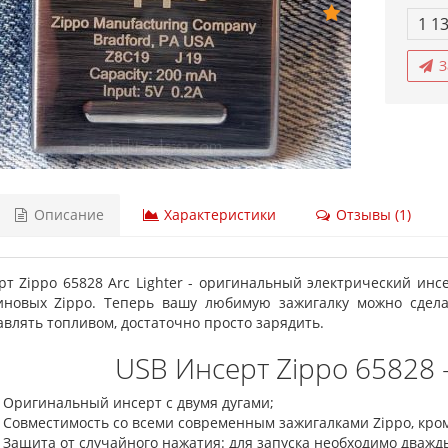
1 1
З
Описание
Характеристики
Отзывы (1)
рт Zippo 65828 Arc Lighter - оригинальный электрический инс
иновых Zippo. Теперь вашу любимую зажигалку можно сдела
авлять топливом, достаточно просто зарядить.
USB Инсерт Zippo 65828 
Оригинальный инсерт с двумя дугами;
Совместимость со всеми современным зажигалками Zippo, кроме
Защита от случайного нажатия: для запуска необходимо дважд