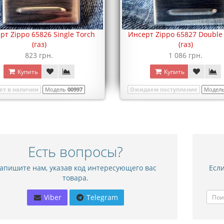
рт Zippo 65826 Single Torch
Инсерт Zippo 65827 Double
(газ)
(газ)
823 грн.
1 086 грн.
Купить
Купить
ет в наличии
Модель
00997
Ожидаем поступление
Модел
Есть вопросы?
апишите нам, указав код интересующего вас
Если
товара.
Viber
Telegram