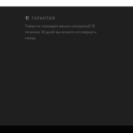
ГАРАНТИЯ
Товар не оправдал ваших ожиданий? В
течении 30 дней вы можете его вернуть
назад