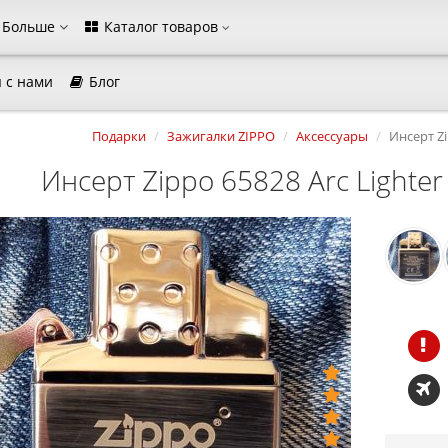
Больше
Каталог товаров
 с нами
Блог
агазина
Подарки
Зажигалки ZIPPO
Аксессуары
Инсерт Zi
Выберите пожалуйста язык магазина
Инсерт Zippo 65828 Arc Lighter 
Русский
Українська
Закрыть