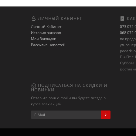
ЛИЧНЫЙ КАБИНЕТ
КАК
Личный Кабинет
073 072 
История заказов
068 072 
Мои Закладки
по пред
Рассылка новостей
ул. гене
podarki.
Пн-Пт с 1
Суббота: 
Доставка
ПОДПИСАТЬСЯ НА СКИДКИ И
НОВИНКИ
Оставьте ваш e-mail и вы будете всегда в
курсе всех акций.