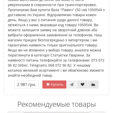
уверенными в сохранности при транспортировке.
Пропонуємо Вам купити Ваза "Павич" (50 см) 10505V4 з
доставкою по Україні. Відправляємо товари кожен
день. Якщо у вас є питання щодо даного товару,
зв'яжіться з нами, вказавши код товару 10505V4. Ви
можете залишити заявку на зворотний дзвінок або
вибрати оформлення замовлення за телефоном. Наш
магазин працює безпосередньо з імпортером, і ми
гарантуємо наявність тільки оригінального товару.
Якщо ви не впевнені у виборі товару, аналоги можна
переглянути в категорії Статуетки Тварини. За
наявності питань телефонуйте за телефонами: 073 072
96 82 (Viber, Telegram), 068 072 96 82. У нашому
каталозі великий асортимент і ви обов'язково зможете
знайти необхідний товар.
2 981 грн.
Купить
Рекомендуемые товары