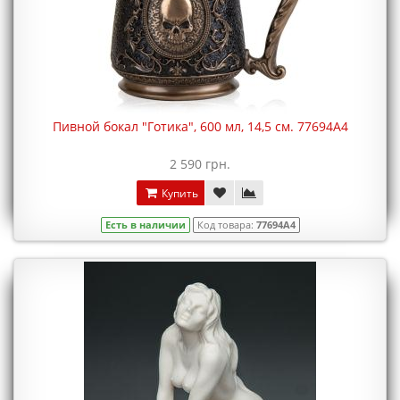
Пивной бокал "Готика", 600 мл, 14,5 см. 77694A4
2 590 грн.
Купить
Есть в наличии
Код товара:
77694A4