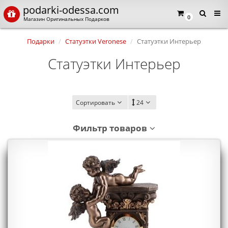
podarki-odessa.com
×
Язык магазина
0
Магазин Оригинальных Подарков
Подарки
Статуэтки Veronese
Статуэтки Интерьер
Выберите пожалуйста язык магазина
Русский
Українська
Статуэтки Интерьер
Закрыть
Сортировать
24
Фильтр товаров