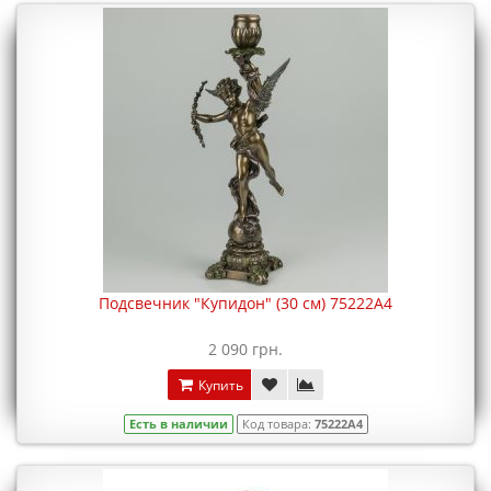
Подсвечник "Купидон" (30 см) 75222A4
2 090 грн.
Купить
Есть в наличии
Код товара:
75222A4