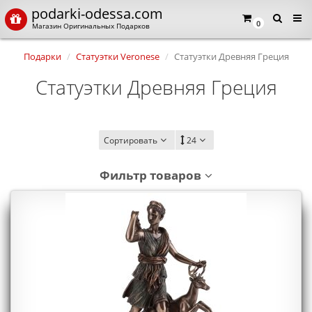
podarki-odessa.com
×
Язык магазина
0
Магазин Оригинальных Подарков
Подарки
Статуэтки Veronese
Статуэтки Древняя Греция
Выберите пожалуйста язык магазина
Русский
Українська
Статуэтки Древняя Греция
Закрыть
Сортировать
24
Фильтр товаров