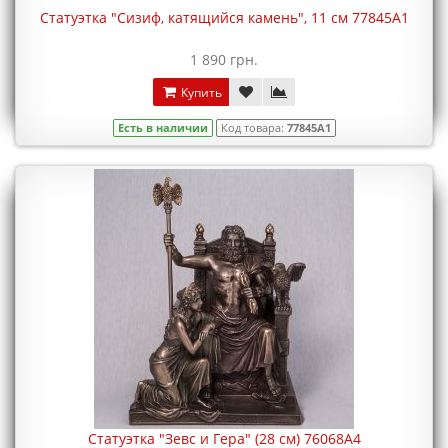
Статуэтка "Сизиф, катящийся камень", 11 см 77845A1
1 890 грн.
Купить
Есть в наличии
Код товара:
77845A1
Статуэтка "Зевс и Гера" (28 см) 76068A4