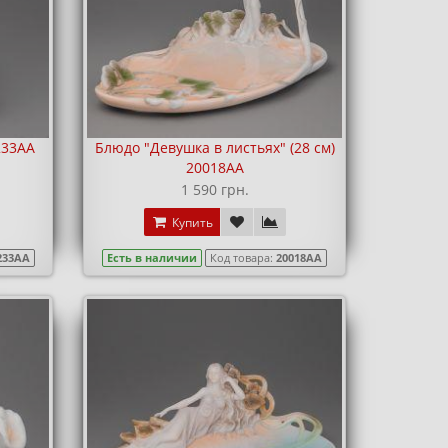
233AA
Блюдо "Девушка в листьях" (28 см)
20018AA
1 590 грн.
Купить
233AA
Есть в наличии
Код товара:
20018AA