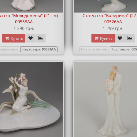
уэтка "Молодожены" (21 см)
Статуэтка "Балерина" (27
00553AA
00526AA
1 390 грн.
1 299 грн.
Купить
Купить
в наличии
Код товара:
00553AA
Нет в наличии
Код товара:
00