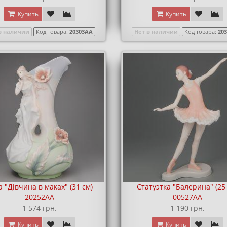
Купить
Купить
в наличии
Код товара:
20303AA
Нет в наличии
Код товара:
20
а "Дівчина в маках" (31 см)
Статуэтка "Балерина" (25
20252AA
00527AA
1 574 грн.
1 190 грн.
Купить
Купить