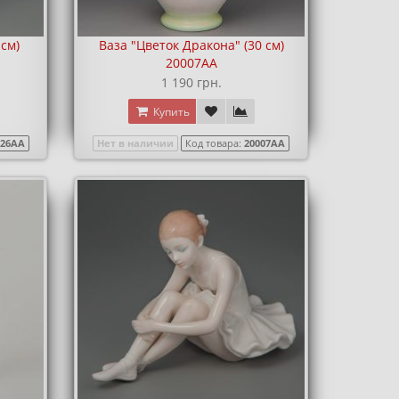
 см)
Ваза "Цветок Дракона" (30 см)
20007AA
1 190 грн.
Купить
526AA
Нет в наличии
Код товара:
20007AA