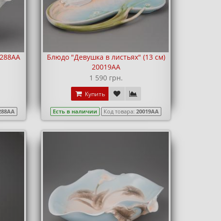
0288AA
Блюдо "Девушка в листьях" (13 см)
20019AA
1 590 грн.
Купить
288AA
Есть в наличии
Код товара:
20019AA