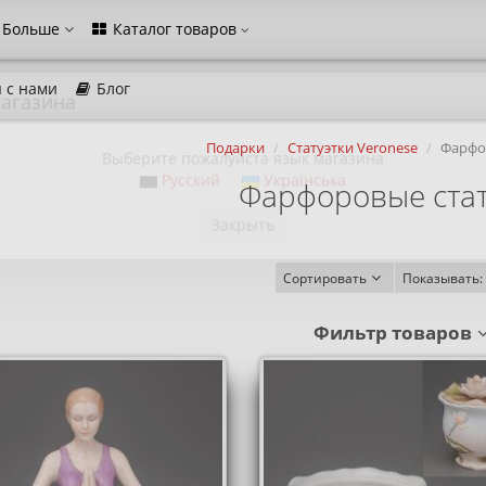
Больше
Каталог товаров
 с нами
Блог
агазина
Подарки
Статуэтки Veronese
Фарфо
Выберите пожалуйста язык магазина
Фарфоровые стат
Русский
Українська
Закрыть
Сортировать
Показывать:
Фильтр товаров