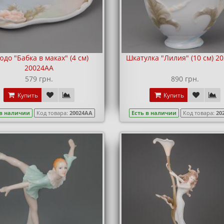
до "Бабка в маках" (4 см)
Шкатулка "Лилия" (10 см) 2
20024AA
579 грн.
890 грн.
Купить
Купить
 в наличии
Код товара:
20024AA
Есть в наличии
Код товара:
20