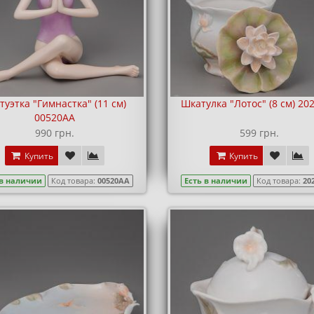
туэтка "Гимнастка" (11 см)
Шкатулка "Лотос" (8 см) 20
00520AA
990 грн.
599 грн.
Купить
Купить
 в наличии
Код товара:
00520AA
Есть в наличии
Код товара:
20