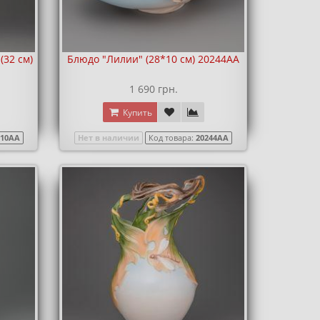
(32 см)
Блюдо "Лилии" (28*10 см) 20244AA
1 690 грн.
Купить
110AA
Нет в наличии
Код товара:
20244AA