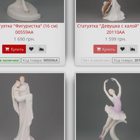
туэтка "Фигуристка" (16 см)
Статуэтка "Девушка с калой" 
00559AA
20110AA
1 690 грн.
1 599 грн.
Купить
Купить
 в наличии
Код товара:
00559AA
Нет в наличии
Код товара:
20