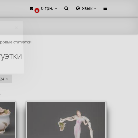
0 грн.
Язык
0
×
ровые статуэтки
уэтки
24