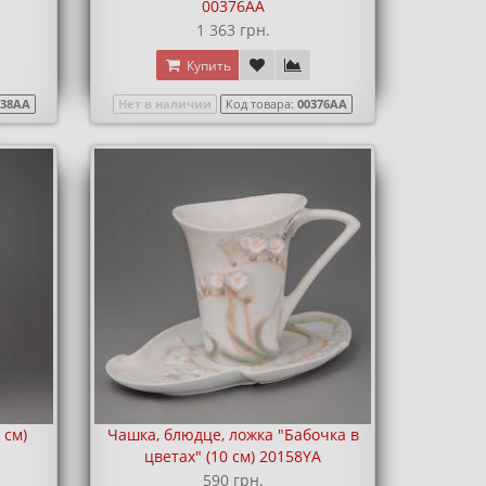
00376AA
1 363 грн.
Купить
038AA
Нет в наличии
Код товара:
00376AA
 см)
Чашка, блюдце, ложка "Бабочка в
цветах" (10 см) 20158YA
590 грн.