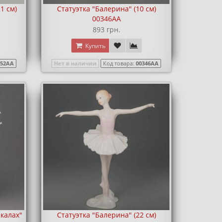
1 см)
Статуэтка "Балерина" (10 см)
00346AA
893 грн.
Купить
552AA
Нет в наличии
Код товара:
00346AA
 калах"
Статуэтка "Балерина" (22 см)