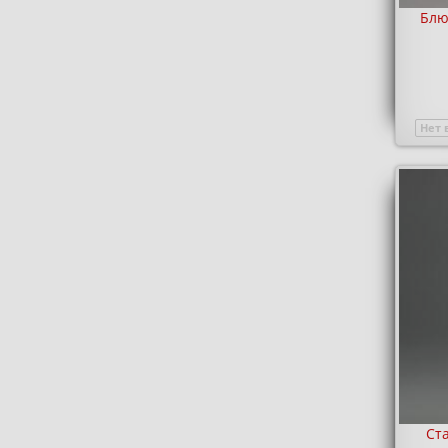
Блю
Нет 
Ста