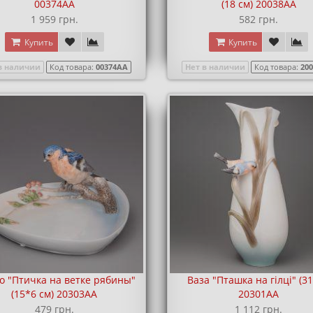
00374AA
(18 см) 20038AA
1 959 грн.
582 грн.
Купить
Купить
в наличии
Код товара:
00374AA
Нет в наличии
Код товара:
20
о "Птичка на ветке рябины"
Ваза "Пташка на гілці" (31
(15*6 см) 20303AA
20301AA
479 грн.
1 112 грн.