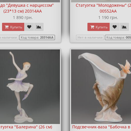
до "Девушка с нарциссом"
Статуэтка "Молодожены" (2
(23*13 см) 20314AA
00552AA
1 890 грн.
1 190 грн.
Купить
Купить
в наличии
Код товара:
20314AA
Нет в наличии
Код товара:
00
туэтка "Балерина" (26 см)
Подсвечник-ваза "Бабочка в