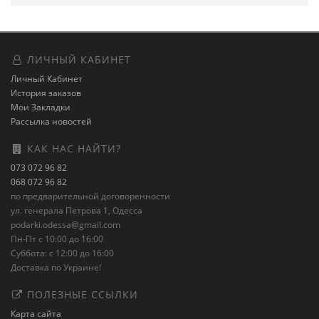
ЛИЧНЫЙ КАБИНЕТ
Личный Кабинет
История заказов
Мои Закладки
Рассылка новостей
КАК НАС НАЙТИ?
073 072 96 82
068 072 96 82
по предварительной договоренности
ул. генерала Петрова 1, Одесса
podarki.odessa@gmail.com
Пн-Пт с 10:00 до 16:00
Суббота: с 12:00 до 16:00
Доставка по Украине!
ПОЛЕЗНЫЕ ССЫЛКИ
Карта сайта