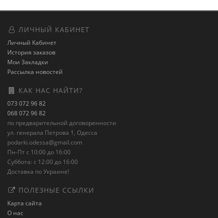
ЛИЧНЫЙ КАБИНЕТ
Личный Кабинет
История заказов
Мои Закладки
Рассылка новостей
КАК НАС НАЙТИ?
073 072 96 82
068 072 96 82
по предварительной договоренности
ул. генерала Петрова 1, Одесса
podarki.odessa@gmail.com
Пн-Пт с 10:00 до 16:00
Суббота: с 12:00 до 16:00
Доставка по Украине!
ПОЛЕЗНЫЕ ССЫЛКИ
Карта сайта
О нас