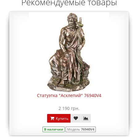
Рекомендуемые товары
Статуэтка "Асклепий" 76940V4
2 190 грн.
Купить
В наличии
Модель
76940V4