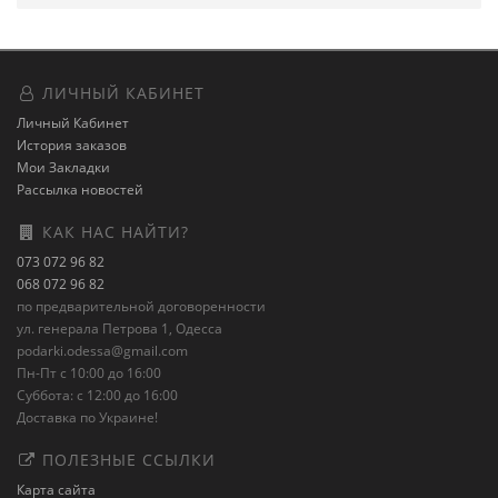
ЛИЧНЫЙ КАБИНЕТ
Личный Кабинет
История заказов
Мои Закладки
Рассылка новостей
КАК НАС НАЙТИ?
073 072 96 82
068 072 96 82
по предварительной договоренности
ул. генерала Петрова 1, Одесса
podarki.odessa@gmail.com
Пн-Пт с 10:00 до 16:00
Суббота: с 12:00 до 16:00
Доставка по Украине!
ПОЛЕЗНЫЕ ССЫЛКИ
Карта сайта