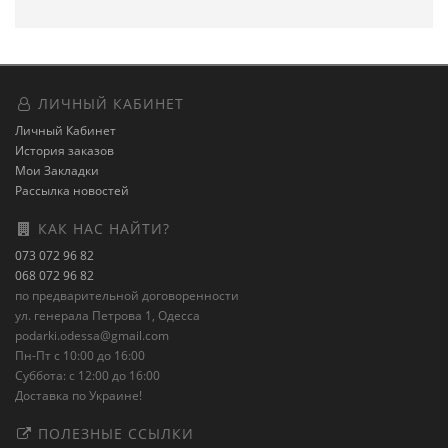
ЛИЧНЫЙ КАБИНЕТ
Личный Кабинет
История заказов
Мои Закладки
Рассылка новостей
КАК НАС НАЙТИ?
073 072 96 82
068 072 96 82
по предварительной договоренности
ул. генерала Петрова 1, Одесса
podarki.odessa@gmail.com
Пн-Пт с 10:00 до 16:00
Суббота: с 12:00 до 16:00
Доставка по Украине!
ПОЛЕЗНЫЕ ССЫЛКИ