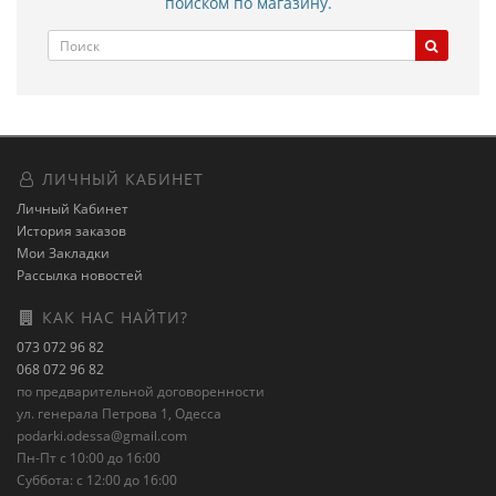
поиском по магазину.
ЛИЧНЫЙ КАБИНЕТ
Личный Кабинет
История заказов
Мои Закладки
Рассылка новостей
КАК НАС НАЙТИ?
073 072 96 82
068 072 96 82
по предварительной договоренности
ул. генерала Петрова 1, Одесса
podarki.odessa@gmail.com
Пн-Пт с 10:00 до 16:00
Суббота: с 12:00 до 16:00