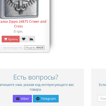
алка Zippo 24875 Crown and
Cross
0 грн.
Купить
 с производства
Модель
00428
Есть вопросы?
апишите нам, указав код интересующего вас
Если
товара.
Viber
Telegram