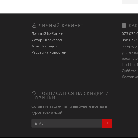
ЛИЧНЫЙ КАБИНЕТ
КАК
Личный Кабинет
073 072 
История заказов
068 072 
Мои Закладки
по пред
Рассылка новостей
ул. гене
podarki.
Пн-Пт с 1
Суббота: 
Доставка
ПОДПИСАТЬСЯ НА СКИДКИ И
НОВИНКИ
Оставьте ваш e-mail и вы будете всегда в
курсе всех акций.