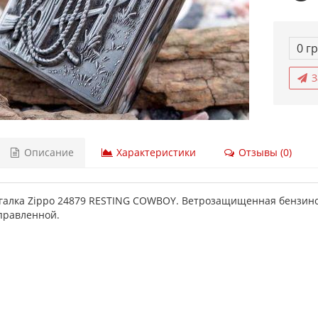
0 гр
З
Описание
Характеристики
Отзывы (0)
галка Zippo 24879 RESTING COWBOY. Ветрозащищенная бензинов
правленной.