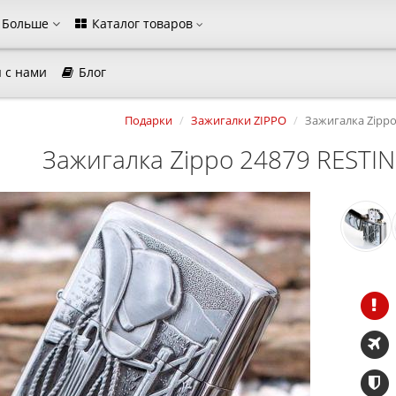
Больше
Каталог товаров
 с нами
Блог
агазина
Подарки
Зажигалки ZIPPO
Зажигалка Zipp
Выберите пожалуйста язык магазина
Русский
Українська
Зажигалка Zippo 24879 REST
Закрыть