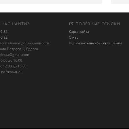
 НАС НАЙТИ?
ПОЛЕЗНЫЕ ССЫЛКИ
96 82
Карта сайта
96 82
О нас
варительной договоренности
Пользовательское соглашение
рала Петрова 1, Одесса
odessa@gmail.com
0:00 до 16:00
с 12:00 до 16:00
 по Украине!