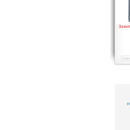
Зажиг
Снят
Н