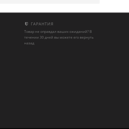
ГАРАНТИЯ
Товар не оправдал ваших ожиданий? В
течении 30 дней вы можете его вернуть
назад