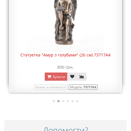
Статуетка "Амур з голубами" (26 см) 73717A4
890 грн.
Купити
Немає в наявності
Модель
73717A4
Допомогти?