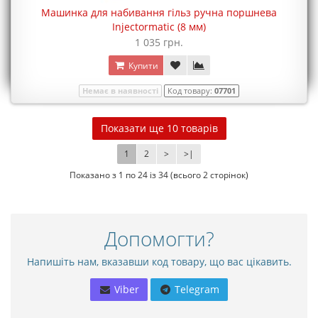
Машинка для набивання гільз ручна поршнева
Injectormatic (8 мм)
1 035 грн.
Купити
Немає в наявності
Код товару:
07701
Показати ще 10 товарів
1
2
>
>|
Показано з 1 по 24 із 34 (всього 2 сторінок)
Допомогти?
Напишіть нам, вказавши код товару, що вас цікавить.
Viber
Telegram