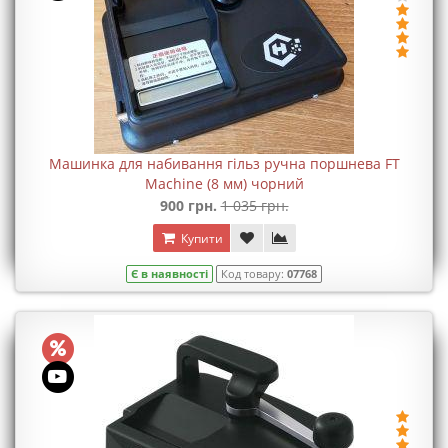
Машинка для набивання гільз ручна поршнева FT
Machine (8 мм) чорний
900 грн.
1 035 грн.
Купити
Є в наявності
Код товару:
07768