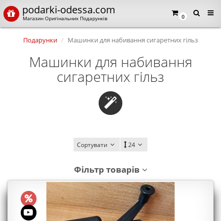
podarki-odessa.com
×
Мова магазина
0
Магазин Оригінальних Подарунків
Подарунки
Машинки для набивання сигаретних гільз
Виберіть будь ласка мову магазину
Русский
Українська
Машинки для набивання
сигаретних гільз
Закрити
Сортувати
24
Фільтр товарів