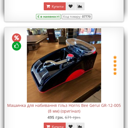
Купити
Є в наявності
Код товару:
07770
Машинка для набивання гільз Horns Bee Gerui GR-12-005
(8 мм) (оригінал)
495 грн.
671 грн.
Купити