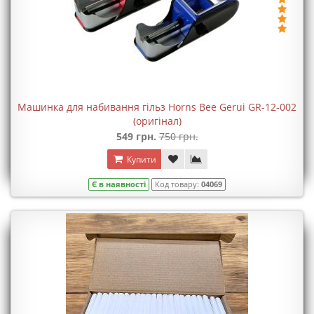
Машинка для набивання гільз Horns Bee Gerui GR-12-002
(оригінал)
549 грн.
750 грн.
Купити
Є в наявності
Код товару:
04069