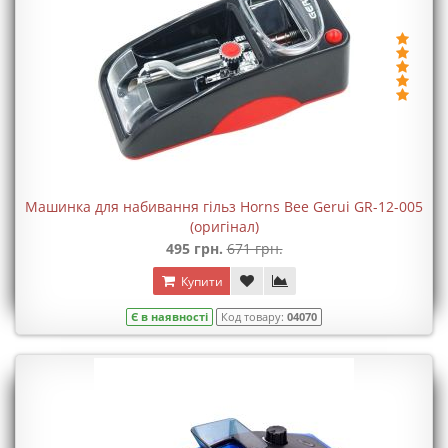
Машинка для набивання гільз Horns Bee Gerui GR-12-005
(оригінал)
495 грн.
671 грн.
Купити
Є в наявності
Код товару:
04070