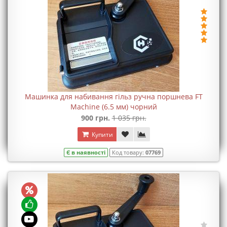
Машинка для набивання гільз ручна поршнева FT
Machine (6.5 мм) чорний
900 грн.
1 035 грн.
Купити
Є в наявності
Код товару:
07769