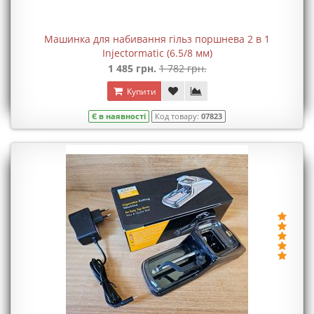
Машинка для набивання гільз поршнева 2 в 1
Injectormatic (6.5/8 мм)
1 485 грн.
1 782 грн.
Купити
Є в наявності
Код товару:
07823