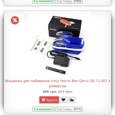
Є в наявності
Код товару:
07826
Машинка для набивання гільз Horns Bee Gerui GR-12-001 з
реверсом
499 грн.
671 грн.
Купити
Є в наявності
Код товару:
07712