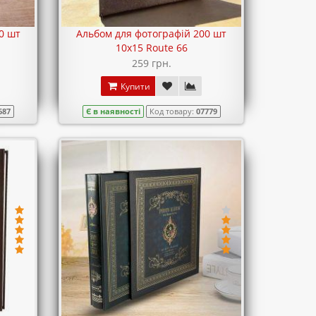
0 шт
Альбом для фотографій 200 шт
10х15 Route 66
259 грн.
Купити
687
Є в наявності
Код товару:
07779