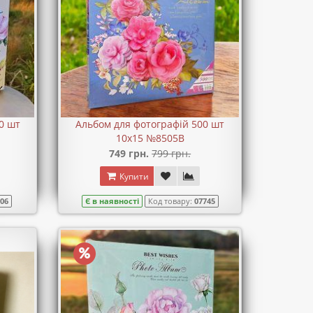
0 шт
Альбом для фотографій 500 шт
10х15 №8505B
749 грн.
799 грн.
Купити
706
Є в наявності
Код товару:
07745