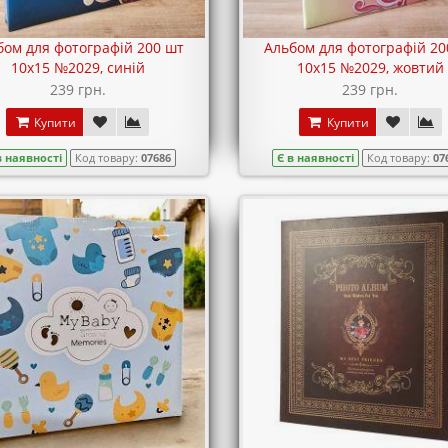
бом для фотографій 200 шт
Альбом для фотографій 20
10х15 №2029, синій
10х15 №2029, жовтий
239 грн.
239 грн.
Купити
Купити
в наявності
Код товару:
07686
Є в наявності
Код товару:
07