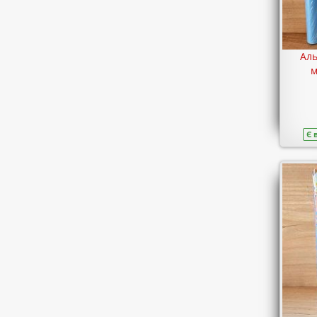
Аль
м
Є 