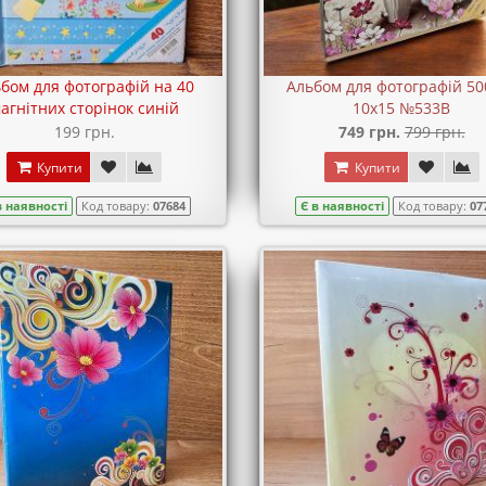
бом для фотографій на 40
Альбом для фотографій 50
агнітних сторінок синій
10х15 №533B
199 грн.
749 грн.
799 грн.
Купити
Купити
в наявності
Код товару:
07684
Є в наявності
Код товару:
07