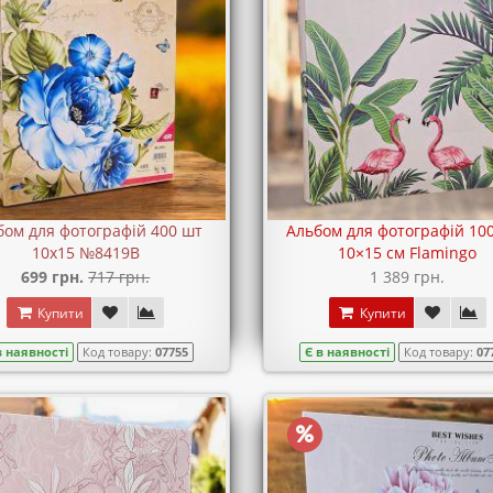
бом для фотографій 400 шт
Альбом для фотографій 10
10х15 №8419B
10×15 см Flamingo
699 грн.
717 грн.
1 389 грн.
Купити
Купити
в наявності
Код товару:
07755
Є в наявності
Код товару:
07