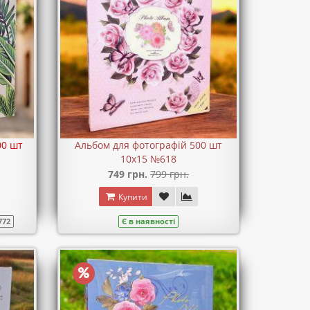
00 шт
Альбом для фотографій 500 шт
10х15 №618
749 грн.
799 грн.
Купити
772
Є в наявності