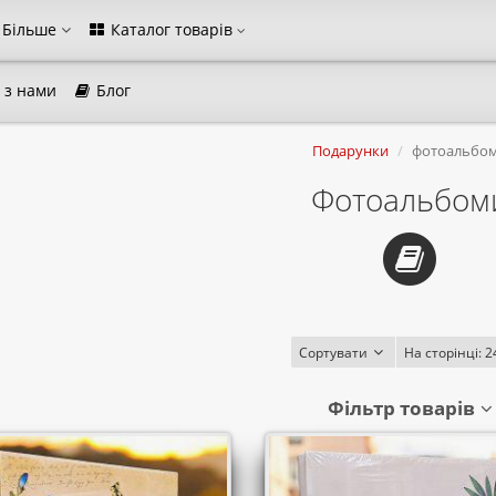
Більше
Каталог товарів
 з нами
Блог
магазина
Подарунки
фотоальбо
Виберіть будь ласка мову магазину
Фотоальбом
Русский
Українська
Закрити
Сортувати
На сторінці:
2
Фільтр товарів