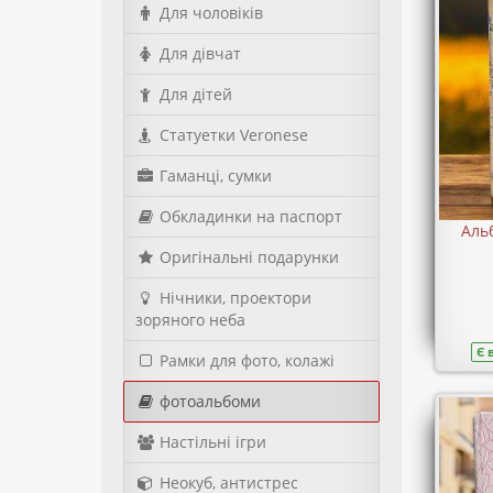
Для чоловіків
Для дівчат
Для дітей
Статуетки Veronese
Гаманці, сумки
Обкладинки на паспорт
Аль
Оригінальні подарунки
Нічники, проектори
зоряного неба
Є 
Рамки для фото, колажі
фотоальбоми
Настільні ігри
Неокуб, антистрес