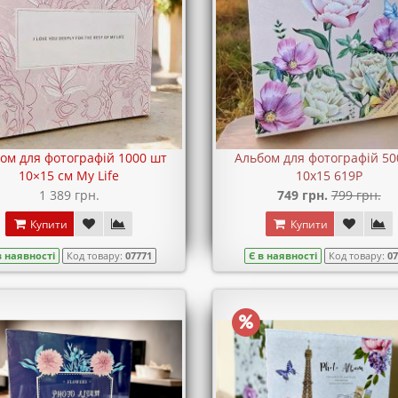
ом для фотографій 1000 шт
Альбом для фотографій 50
10×15 см My Life
10х15 619P
1 389 грн.
749 грн.
799 грн.
Купити
Купити
в наявності
Код товару:
07771
Є в наявності
Код товару:
0