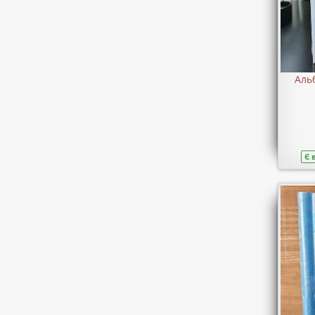
Аль
Є 