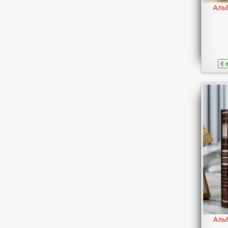
Аль
Є 
Аль