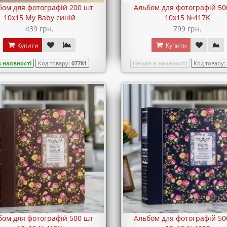
бом для фотографій 200 шт
Альбом для фотографій 50
10х15 My Baby синій
10х15 №417K
439 грн.
799 грн.
Купити
Купити
в наявності
Код товару:
07781
Немає в наявності
Код товару
бом для фотографій 500 шт
Альбом для фотографій 50