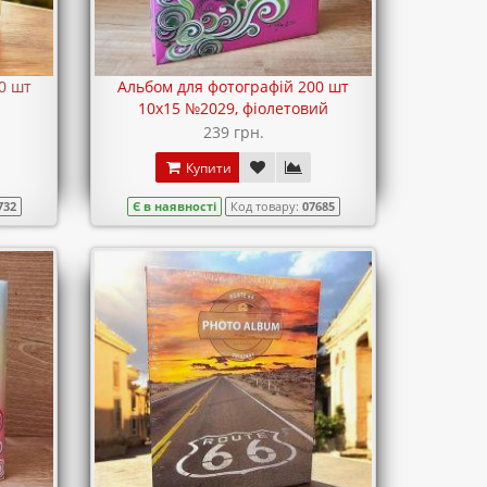
0 шт
Альбом для фотографій 200 шт
10х15 №2029, фіолетовий
239 грн.
Купити
732
Є в наявності
Код товару:
07685