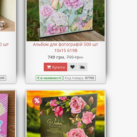
0 шт
Альбом для фотографій 500 шт
10х15 619B
749 грн.
799 грн.
Купити
695
Є в наявності
Код товару:
07705