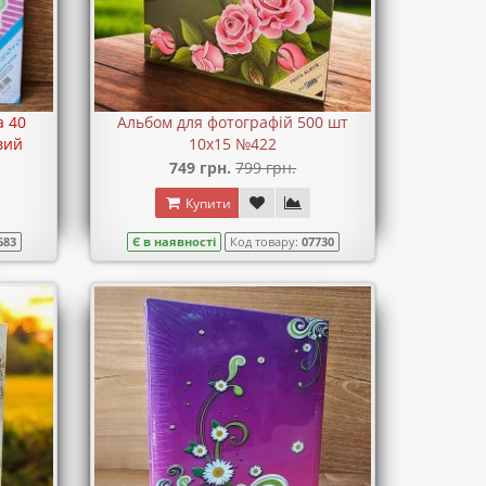
а 40
Альбом для фотографій 500 шт
вий
10х15 №422
749 грн.
799 грн.
Купити
683
Є в наявності
Код товару:
07730