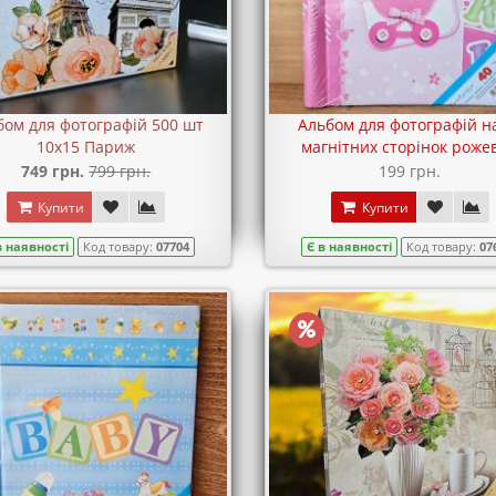
бом для фотографій 500 шт
Альбом для фотографій н
10х15 Париж
магнітних сторінок роже
749 грн.
799 грн.
199 грн.
Купити
Купити
в наявності
Код товару:
07704
Є в наявності
Код товару:
07