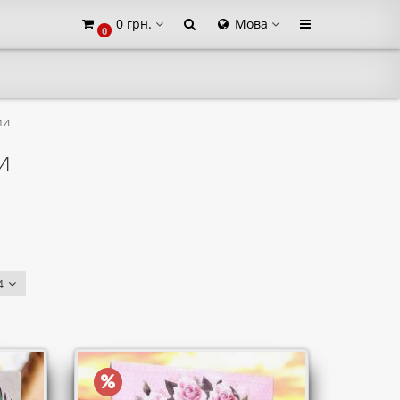
0 грн.
Мова
0
×
ми
и
4