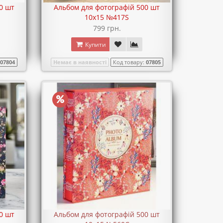
0 шт
Альбом для фотографій 500 шт
10х15 №417S
799 грн.
Купити
:
07804
Немає в наявності
Код товару:
07805
0 шт
Альбом для фотографій 500 шт