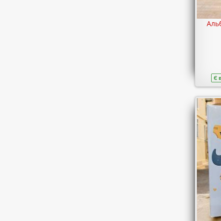
Аль
Є 