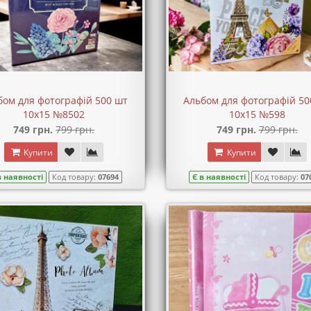
бом для фотографій 500 шт
Альбом для фотографій 50
10х15 №8502
10х15 №598
749 грн.
799 грн.
749 грн.
799 грн.
Купити
Купити
в наявності
Код товару:
07694
Є в наявності
Код товару:
07