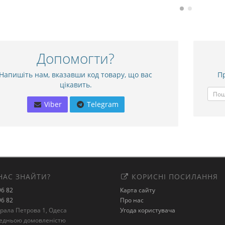
Допомогти?
Напишіть нам, вказавши код товару, що вас
Пр
цікавить.
Viber
Telegram
НАС ЗНАЙТИ?
КОРИСНІ ПОСИЛАННЯ
96 82
Карта сайту
96 82
Про нас
ерала Петрова 1, Одеса
Угода користувача
редньою домовленістю