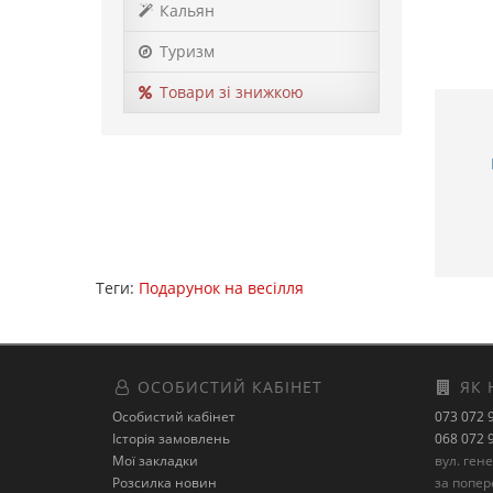
Кальян
Туризм
Товари зі знижкою
Теги:
Подарунок на весілля
ОСОБИСТИЙ КАБІНЕТ
ЯК 
Особистий кабінет
073 072 
Історія замовлень
068 072 
Мої закладки
вул. ген
Розсилка новин
за попе