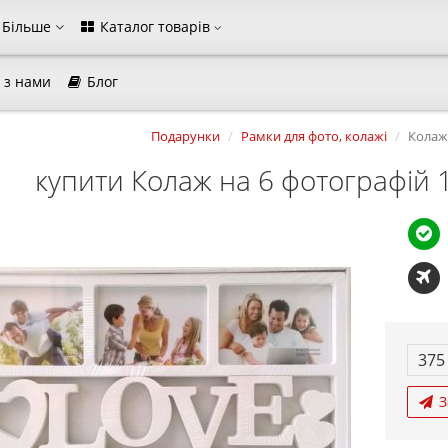
Більше
Каталог товарів
 з нами
Блог
магазина
Подарунки
Рамки для фото, колажі
Колаж 
Виберіть будь ласка мову магазину
Русский
Українська
купити Колаж на 6 фотографій 
Закрити
375
З