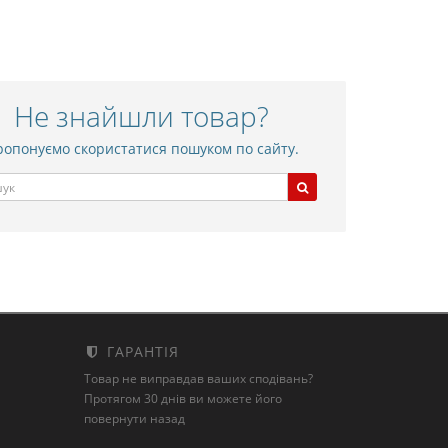
Не знайшли товар?
опонуємо скористатися пошуком по сайту.
ГАРАНТІЯ
Товар не виправдав ваших сподівань?
Протягом 30 днів ви можете його
повернути назад