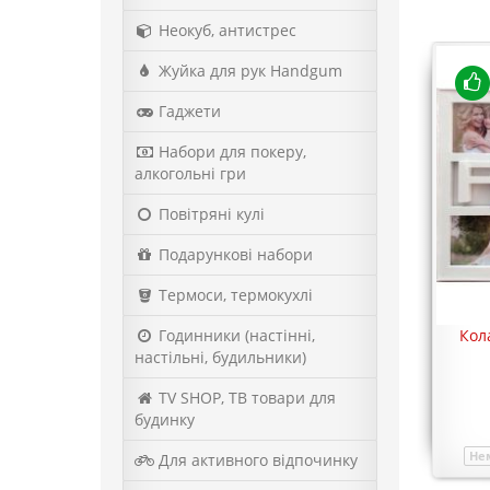
Неокуб, антистрес
Жуйка для рук Handgum
Гаджети
Набори для покеру,
алкогольні гри
Повітряні кулі
Подарункові набори
Термоси, термокухлі
Колаж на 6 фотографій Любов
Годинники (настінні,
Кол
настільні, будильники)
350 грн.
TV SHOP, ТВ товари для
Купити
будинку
Немає в наявності
Модель
00076
Нем
Для активного відпочинку