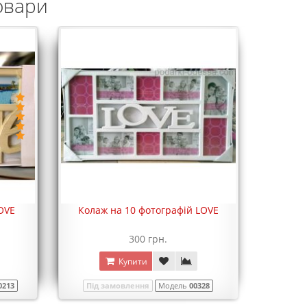
овари
OVE
Колаж на 10 фотографій LOVE
Колаж 
300 грн.
Купити
0213
Під замовлення
Модель
00328
Немає