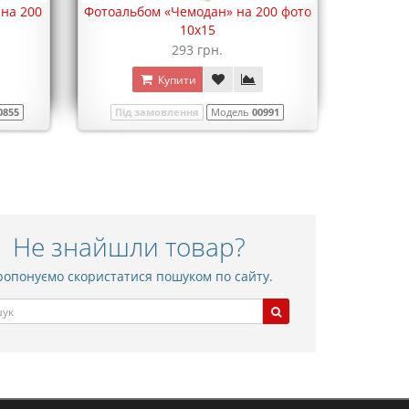
на 200
Фотоальбом «Чемодан» на 200 фото
10х15
293 грн.
Купити
0855
Під замовлення
Модель
00991
Не знайшли товар?
опонуємо скористатися пошуком по сайту.