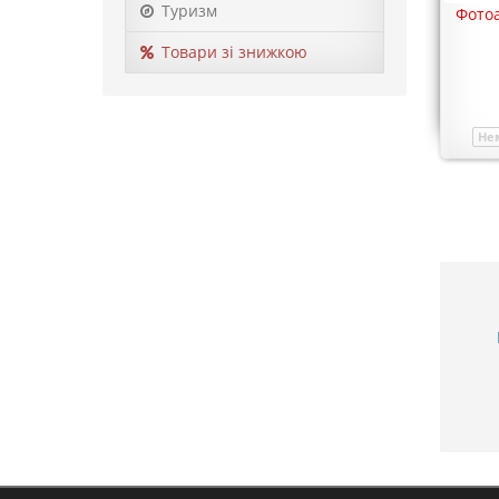
Туризм
Фотоальбом подорожей на 200 фото
Фотоа
10х15
Товари зі знижкою
293 грн.
Купити
Під замовлення
Модель
00807
Нем