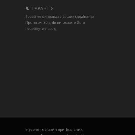
ГАРАНТІЯ
Товар не виправдав ваших сподівань?
Протягом 30 днів ви можете його
повернути назад
Інтернет магазин оригінальних,