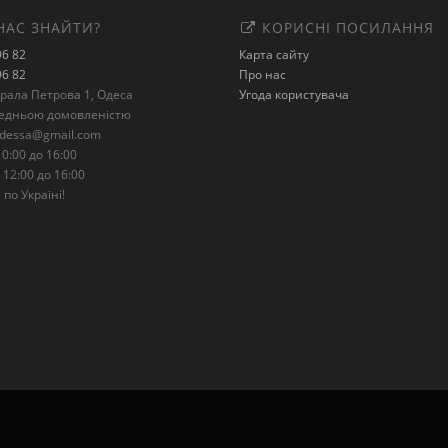
НАС ЗНАЙТИ?
КОРИСНІ ПОСИЛАННЯ
96 82
Карта сайту
96 82
Про нас
ерала Петрова 1, Одеса
Угода користувача
редньою домовленістю
odessa@gmail.com
0:00 до 16:00
 12:00 до 16:00
по Україні!