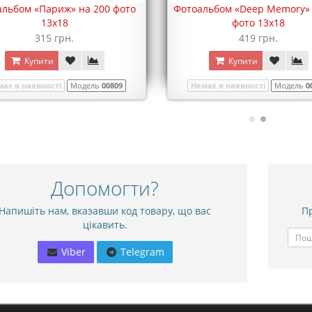
льбом «Париж» на 200 фото
Фотоальбом «Deep Memory» 
13х18
фото 13х18
315 грн.
419 грн.
Купити
Купити
ає в наявності
Модель
00809
Немає в наявності
Модель
0
Допомогти?
Напишіть нам, вказавши код товару, що вас
Пр
цікавить.
Viber
Telegram