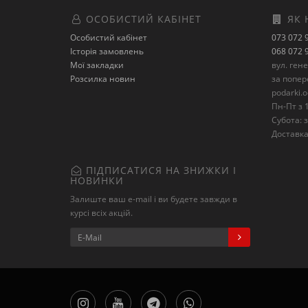
ОСОБИСТИЙ КАБІНЕТ
ЯК 
Особистий кабінет
073 072 
Історія замовлень
068 072 
Мої закладки
вул. ген
Розсилка новин
за попе
podarki.
Пн-Пт з 1
Субота: з
Доставка 
ПІДПИСАТИСЯ НА ЗНИЖКИ І
НОВИНКИ
Залиште ваш e-mail і ви будете завжди в
курсі всіх акцій.