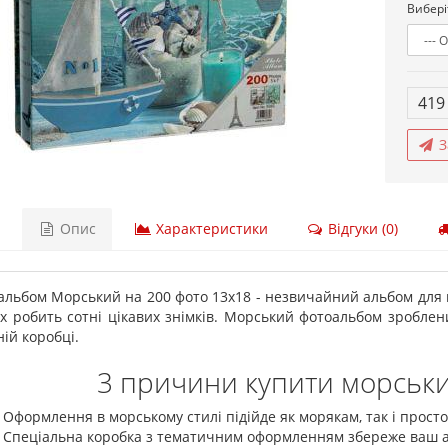
Вибері
419
З
Опис
Характеристики
Відгуки (0)
льбом Морський на 200 фото 13х18 - незвичайний альбом для мо
х робить сотні цікавих знімків. Морський фотоальбом зроблени
ій коробці.
3 причини купити морськ
Оформлення в морському стилі підійде як морякам, так і прост
Спеціальна коробка з тематичним оформленням збереже ваш аль