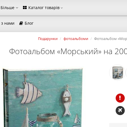
Більше
Каталог товарів
 з нами
Блог
магазина
Подарунки
фотоальбоми
Фотоальбом «Морс
Виберіть будь ласка мову магазину
Русский
Українська
Фотоальбом «Морський» на 20
Закрити