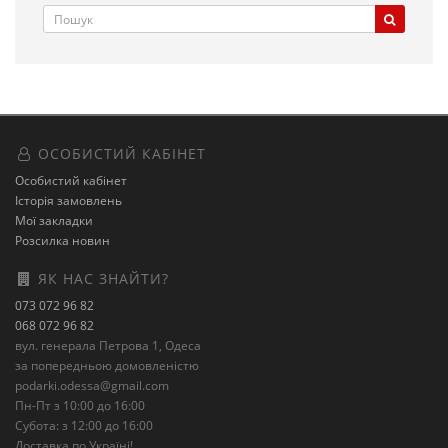
ОСОБИСТИЙ КАБІНЕТ
Особистий кабінет
Історія замовлень
Мої закладки
Розсилка новин
ЯК НАС ЗНАЙТИ?
073 072 96 82
068 072 96 82
вул. генерала Петрова 1, Одеса
за попередньою домовленістю
podarki.odessa@gmail.com
Пн-Пт з 10:00 до 16:00
Субота: з 12:00 до 16:00
Доставка по Україні!