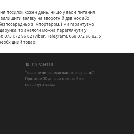
ня посилок кожен день. Якщо у вас є питання
 залишити заявку на зворотній дзвінок або
зпосередньо з імпортером, і ми гарантуємо
одарунка, то аналоги можна переглянути у
073 072 96 82 (Viber, Telegram), 068 072 96 82. У
необхідний товар.
ГАРАНТІЯ
Товар не виправдав ваших сподівань?
Протягом 30 днів ви можете його
повернути назад