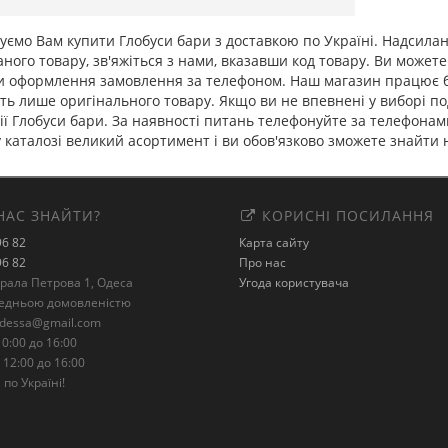
ємо Вам купити Глобуси бари з доставкою по Україні. Надсилан
ного товару, зв'яжіться з нами, вказавши код товару. Ви можете
и оформлення замовлення за телефоном. Наш магазин працює бе
ть лише оригінального товару. Якщо ви не впевнені у виборі п
ії Глобуси бари. За наявності питань телефонуйте за телефонами: 
каталозі великий асортимент і ви обов'язково зможете знайти 
НАС ЗНАЙТИ?
КОРИСНІ ПОСИЛАННЯ
96 82
Карта сайту
96 82
Про нас
ерала Петрова 1, Одеса
Угода користувача
редньою домовленістю
odessa@gmail.com
0:00 до 16:00
 12:00 до 16:00
по Україні!