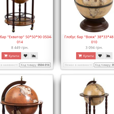
 бар "Екватор" 50*50*90 0504-
Глобус бар "Вояж" 38*33*48
014
010
8 449 грн.
3 094 грн.
Купити
Купити
в наявності
Код товару:
0504-014
Немає в наявності
Код товару:
0