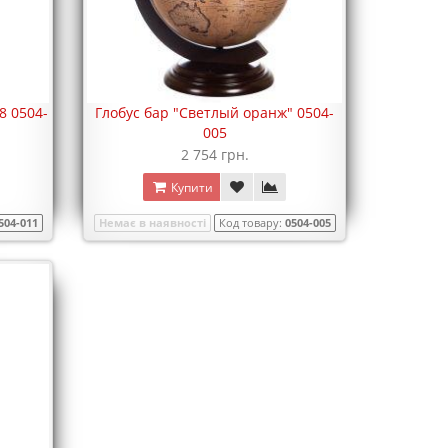
88 0504-
Глобус бар "Светлый оранж" 0504-
005
2 754 грн.
Купити
504-011
Немає в наявності
Код товару:
0504-005