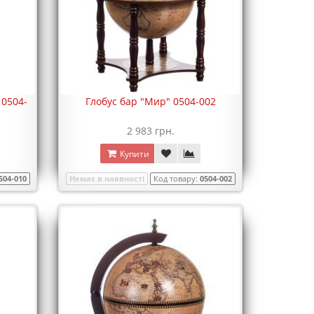
 0504-
Глобус бар "Мир" 0504-002
2 983 грн.
Купити
504-010
Немає в наявності
Код товару:
0504-002