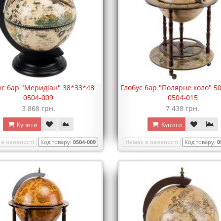
ус бар "Меридіан" 38*33*48
Глобус бар "Полярне коло" 5
0504-009
0504-015
3 868 грн.
7 438 грн.
Купити
Купити
в наявності
Код товару:
0504-009
Немає в наявності
Код товару:
0