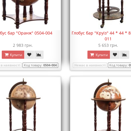
бус бар "Оранж" 0504-004
Глобус бар "Круїз" 44 * 44 * 
011
2 983 грн.
5 653 грн.
Купити
Купити
в наявності
Код товару:
0504-004
Немає в наявності
Код товару:
0