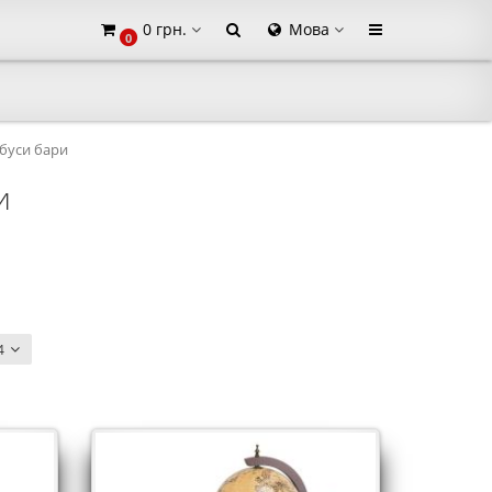
0 грн.
Мова
0
×
буси бари
и
4