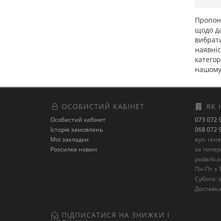
Пропону
щодо да
вибрат
наявніс
категор
нашому 
ОСОБИСТИЙ КАБІНЕТ
ЯК 
Особистий кабінет
073 072 
Історія замовлень
068 072 
Мої закладки
вул. ген
Розсилка новин
за попе
podarki.
Пн-Пт з 1
Субота: з
Доставка 
ПІДПИСАТИСЯ НА ЗНИЖКИ І