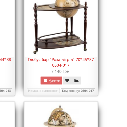
*44*88
Глобус бар "Роза вітрів" 70*45*87
0504-017
7 140 грн.
Купити
504-013
Немає в наявності
Код товару:
0504-017