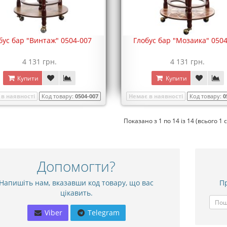
бус бар "Винтаж" 0504-007
Глобус бар "Мозаика" 050
4 131 грн.
4 131 грн.
Купити
Купити
в наявності
Код товару:
0504-007
Немає в наявності
Код товару:
0
Показано з 1 по 14 із 14 (всього 1 
Допомогти?
Напишіть нам, вказавши код товару, що вас
Пр
цікавить.
Viber
Telegram