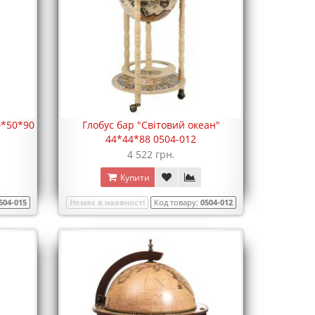
0*50*90
Глобус бар "Світовий океан"
44*44*88 0504-012
4 522 грн.
Купити
504-015
Немає в наявності
Код товару:
0504-012