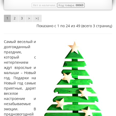
Нет в наличии
Код товара:
00069
1
2
3
>
>|
Показано с 1 по 24 из 49 (всего 3 страниц)
Самый веселый и
долгожданный
праздник,
который с
нетерпением
ждут взрослые и
малыши – Новый
год. Подарки на
Новый год самые
приятные, дарят
веселое
настроение и
незабываемые
эмоции. В
предновогодней