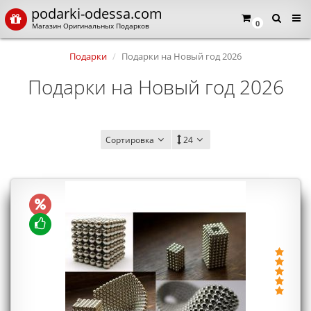
podarki-odessa.com
×
Язык магазина
0
Магазин Оригинальных Подарков
Подарки
Подарки на Новый год 2026
Выберите пожалуйста язык магазина
Русский
Українська
Подарки на Новый год 2026
Закрыть
Сортировка
24