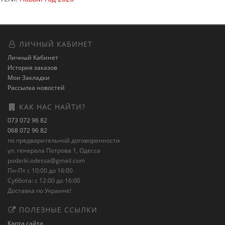
ЛИЧНЫЙ КАБИНЕТ
Личный Кабинет
История заказов
Мои Закладки
Рассылка новостей
КАК НАС НАЙТИ?
073 072 96 82
068 072 96 82
по предварительной договоренности
ул. генерала Петрова 1, Одесса
podarki.odessa@gmail.com
Пн-Пт с 10:00 до 16:00
Суббота: с 12:00 до 16:00
Доставка по Украине!
ПОЛЕЗНЫЕ ССЫЛКИ
Карта сайта