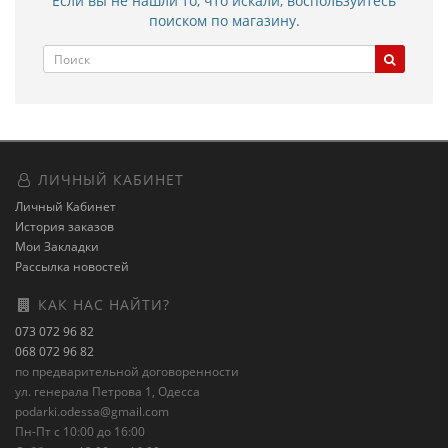
Если вы не нашли то, что искали, воспользуйтесь
поиском по магазину.
ЛИЧНЫЙ КАБИНЕТ
Личный Кабинет
История заказов
Мои Закладки
Рассылка новостей
КАК НАС НАЙТИ?
073 072 96 82
068 072 96 82
по предварительной договоренности
ул. генерала Петрова 1, Одесса
podarki.odessa@gmail.com
Пн-Пт с 10:00 до 16:00