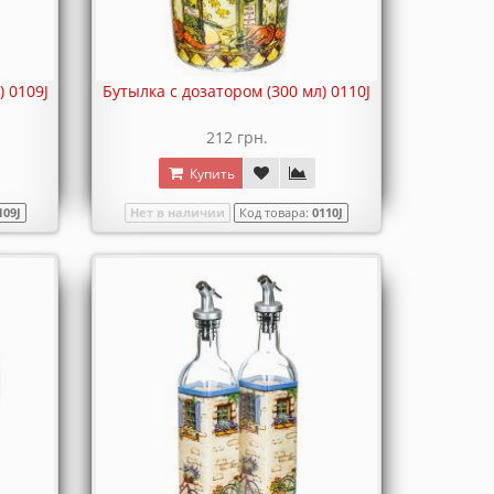
) 0109J
Бутылка с дозатором (300 мл) 0110J
212 грн.
Купить
109J
Нет в наличии
Код товара:
0110J