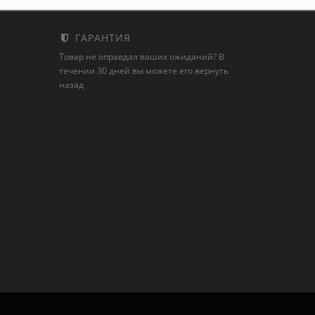
ГАРАНТИЯ
Товар не оправдал ваших ожиданий? В
течении 30 дней вы можете его вернуть
назад