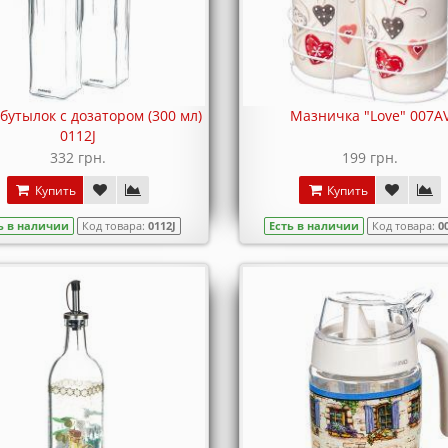
бутылок с дозатором (300 мл)
Мазничка "Love" 007A
0112J
332 грн.
199 грн.
Купить
Купить
ь в наличии
Код товара:
0112J
Есть в наличии
Код товара:
0