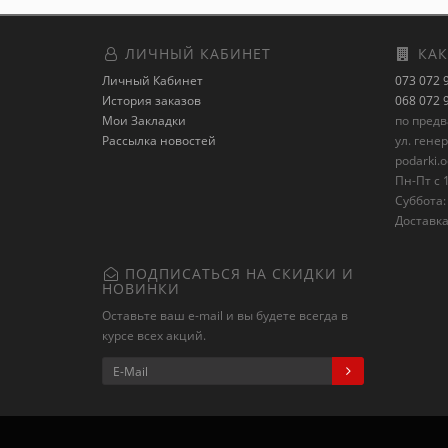
ЛИЧНЫЙ КАБИНЕТ
КАК
Личный Кабинет
073 072 
История заказов
068 072 
Мои Закладки
по пред
Рассылка новостей
ул. гене
podarki.
Пн-Пт с 1
Суббота: 
Доставка
ПОДПИСАТЬСЯ НА СКИДКИ И
НОВИНКИ
Оставьте ваш e-mail и вы будете всегда в
курсе всех акций.