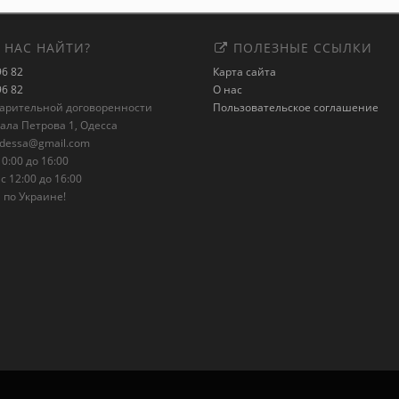
 НАС НАЙТИ?
ПОЛЕЗНЫЕ ССЫЛКИ
96 82
Карта сайта
96 82
О нас
варительной договоренности
Пользовательское соглашение
рала Петрова 1, Одесса
odessa@gmail.com
0:00 до 16:00
с 12:00 до 16:00
 по Украине!