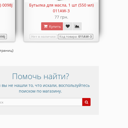
) 0098J
Бутылка для масла, 1 шт (550 мл)
011AW-3
77 грн.
Купить
098J
Нет в наличии
Код товара:
011AW-3
страниц)
Помочь найти?
 вы не нашли то, что искали, воспользуйтесь
поиском по магазину.