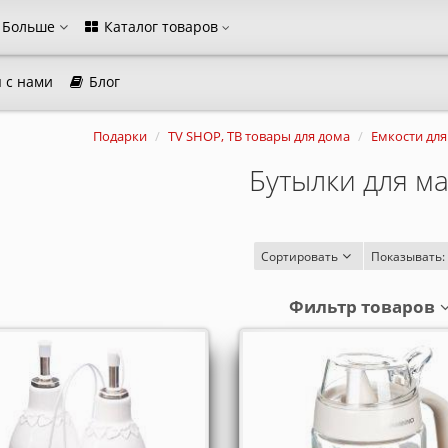
Больше
Каталог товаров
 с нами
Блог
агазина
Подарки
TV SHOP, ТВ товары для дома
Емкости для
Выберите пожалуйста язык магазина
Бутылки для м
Русский
Українська
Закрыть
Сортировать
Показывать:
Фильтр товаров