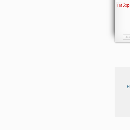
Набор 
Не
Н