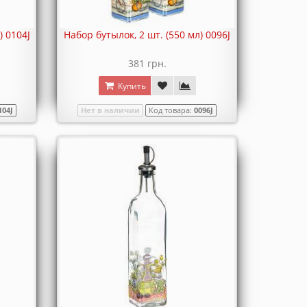
) 0104J
Набор бутылок, 2 шт. (550 мл) 0096J
381 грн.
Купить
104J
Нет в наличии
Код товара:
0096J