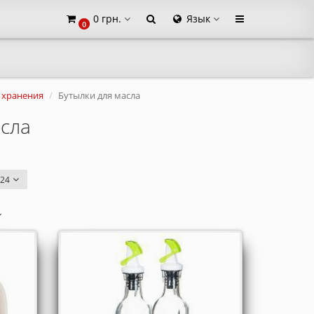
0 грн.
Язык
0
×
 хранения
Бутылки для масла
асла
24