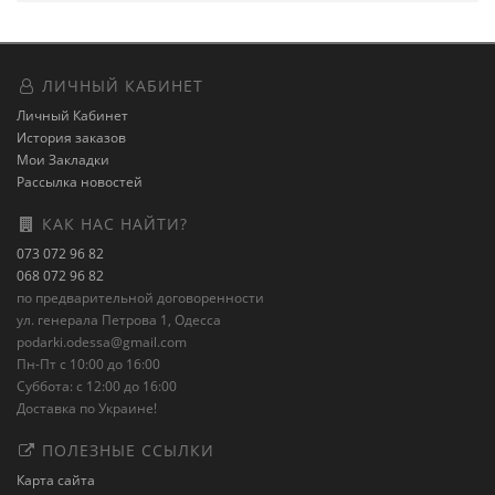
ЛИЧНЫЙ КАБИНЕТ
Личный Кабинет
История заказов
Мои Закладки
Рассылка новостей
КАК НАС НАЙТИ?
073 072 96 82
068 072 96 82
по предварительной договоренности
ул. генерала Петрова 1, Одесса
podarki.odessa@gmail.com
Пн-Пт с 10:00 до 16:00
Суббота: с 12:00 до 16:00
Доставка по Украине!
ПОЛЕЗНЫЕ ССЫЛКИ
Карта сайта