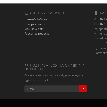
ЛИЧНЫЙ КАБИНЕТ
КАК
Личный Кабинет
073 072 
История заказов
068 072 
Мои Закладки
по пред
Рассылка новостей
ул. гене
podarki.
Пн-Пт с 1
Суббота: 
Доставка
ПОДПИСАТЬСЯ НА СКИДКИ И
НОВИНКИ
Оставьте ваш e-mail и вы будете всегда в
курсе всех акций.