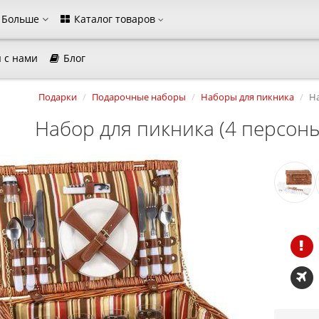
Больше
Каталог товаров
 с нами
Блог
агазина
Подарки
Подарочные наборы
Наборы для пикника
На
Выберите пожалуйста язык магазина
Набор для пикника (4 персон
Русский
Українська
Закрыть