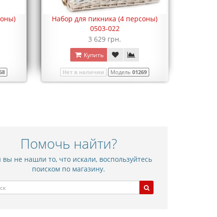
соны)
Набор для пикника (4 персоны)
Набор 
0503-022
3 629 грн.
Купить
68
Нет в наличии
Модель
01269
Нет
Помочь найти?
 вы не нашли то, что искали, воспользуйтесь
поиском по магазину.