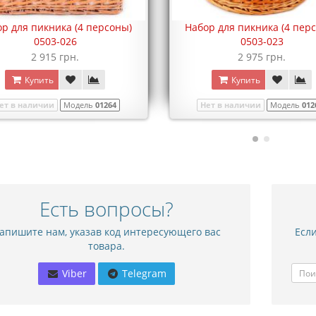
р для пикника (4 персоны)
Набор для пикника (4 пер
0503-026
0503-023
2 915 грн.
2 975 грн.
Купить
Купить
ет в наличии
Модель
01264
Нет в наличии
Модель
012
Есть вопросы?
апишите нам, указав код интересующего вас
Если
товара.
Viber
Telegram