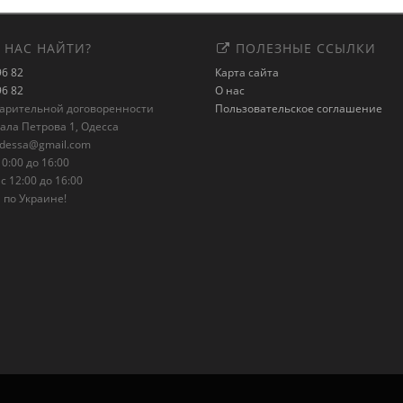
 НАС НАЙТИ?
ПОЛЕЗНЫЕ ССЫЛКИ
96 82
Карта сайта
96 82
О нас
варительной договоренности
Пользовательское соглашение
рала Петрова 1, Одесса
odessa@gmail.com
0:00 до 16:00
с 12:00 до 16:00
 по Украине!