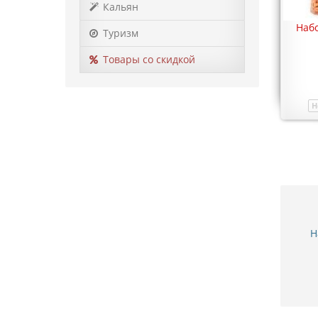
Кальян
Набор для пикника (4 персоны)
Набо
Туризм
0503-029
4 224 грн.
Товары со скидкой
Купить
Нет в наличии
Модель
01261
Н
Н