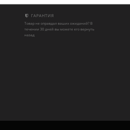
ГАРАНТИЯ
Товар не оправдал ваших ожиданий? В
течении 30 дней вы можете его вернуть
назад