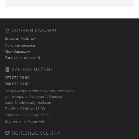
ЛИЧНЫЙ КАБИНЕТ
Личный Кабинет
История заказов
Мои Закладки
Рассылка новостей
КАК НАС НАЙТИ?
073 072 96 82
068 072 96 82
по предварительной договоренности
ул. генерала Петрова 1, Одесса
podarki.odessa@gmail.com
Пн-Пт с 10:00 до 16:00
Суббота: с 12:00 до 16:00
Доставка по Украине!
ПОЛЕЗНЫЕ ССЫЛКИ