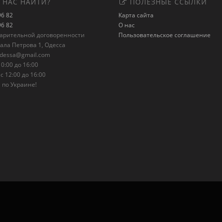
 НАС НАЙТИ?
ПОЛЕЗНЫЕ ССЫЛКИ
96 82
Карта сайта
96 82
О нас
варительной договоренности
Пользовательское соглашение
рала Петрова 1, Одесса
odessa@gmail.com
0:00 до 16:00
с 12:00 до 16:00
 по Украине!