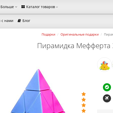
Больше
Каталог товаров
 с нами
Блог
магазина
Подарки
Оригинальные подарки
Пира
Выберите пожалуйста язык магазина
Русский
Українська
Пирамидка Мефферта
Закрыть