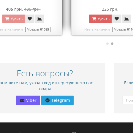
405 грн.
486 грн.
225 грн.
Купить
Купить
ет в наличии
Модель
01085
Нет в наличии
Модель
011
Есть вопросы?
апишите нам, указав код интересующего вас
Если
товара.
Viber
Telegram