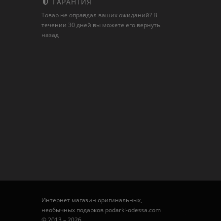
ГАРАНТИЯ
Товар не оправдал ваших ожиданий? В
течении 30 дней вы можете его вернуть
назад
Интернет магазин оригинальных,
необычных подарков podarki-odessa.com
© 2013 – 2026