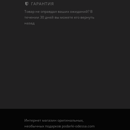
ГАРАНТИЯ
Товар не оправдал ваших ожиданий? В
течении 30 дней вы можете его вернуть
назад
Интернет магазин оригинальных,
необычных подарков podarki-odessa.com