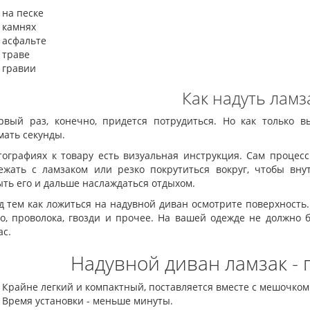
на песке
камнях
асфальте
траве
гравии
Как надуть ламз
рвый раз, конечно, придется потрудиться. Но как только в
мать секунды.
тографиях к товару есть визуальная инструкция. Сам процесс
ежать с ламзаком или резко покрутиться вокруг, чтобы вну
ыть его и дальше наслаждаться отдыхом.
д тем как ложиться на надувной диван осмотрите поверхность.
ло, проволока, гвозди и прочее. На вашей одежде не должно 
ас.
Надувной диван ламзак -
Крайне легкий и компактный, поставляется вместе с мешочком
Время установки - меньше минуты.