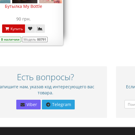
Бутылка My Bottle
90 грн.
Купить
В наличии
Модель
00791
Есть вопросы?
апишите нам, указав код интересующего вас
Если
товара.
Viber
Telegram