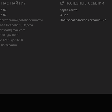
 НАС НАЙТИ?
ПОЛЕЗНЫЕ ССЫЛКИ
96 82
Карта сайта
96 82
О нас
варительной договоренности
Пользовательское соглашение
рала Петрова 1, Одесса
odessa@gmail.com
0:00 до 16:00
с 12:00 до 16:00
 по Украине!