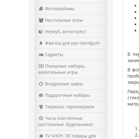
Фотоальбомы
Настольные игры
Неокуб, антистресс
Жвачка для рук Handgum
В пе
Гаджеты
зани
Покерные наборы,
В фо
алкогольные игры
проб
закр
Воздушные шары
Пере
Подарочные наборы
стек
матр
Термосы, термокружки
Часы (настенные,
настольные, будильники)
TV SHOP, ТВ товары для