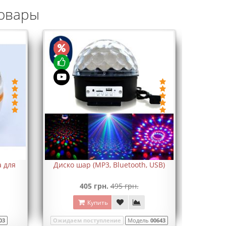
овары
а для
Диско шар (MP3, Bluetooth, USB)
405 грн.
495 грн.
Купить
03
Ожидаем поступление
Модель
00643