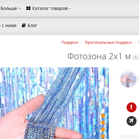
Больше
Каталог товаров
 с нами
Блог
магазина
Подарки
Оригинальные подарки
Выберите пожалуйста язык магазина
Русский
Українська
Фотозона 2х1 м
(К
Закрыть