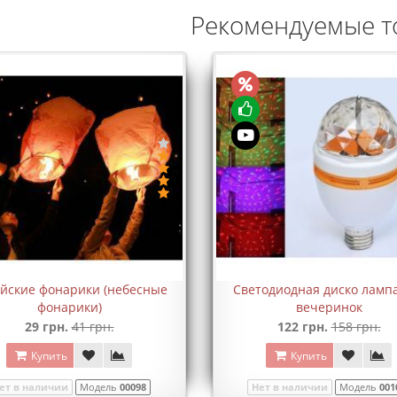
Рекомендуемые т
йские фонарики (небесные
Светодиодная диско ламп
фонарики)
вечеринок
29 грн.
41 грн.
122 грн.
158 грн.
Купить
Купить
ет в наличии
Модель
00098
Нет в наличии
Модель
001