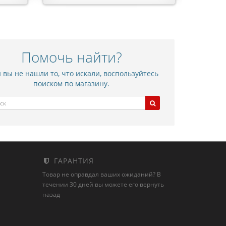
Помочь найти?
 вы не нашли то, что искали, воспользуйтесь
поиском по магазину.
ГАРАНТИЯ
Товар не оправдал ваших ожиданий? В
течении 30 дней вы можете его вернуть
назад