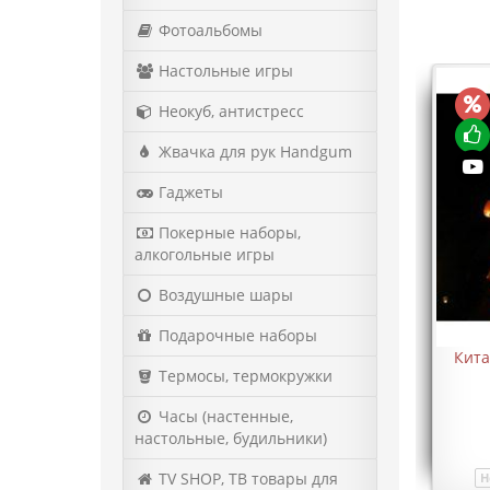
Фотоальбомы
Настольные игры
Неокуб, антистресс
Жвачка для рук Handgum
Гаджеты
Покерные наборы,
алкогольные игры
Воздушные шары
Подарочные наборы
Кита
Термосы, термокружки
Часы (настенные,
настольные, будильники)
TV SHOP, ТВ товары для
Н