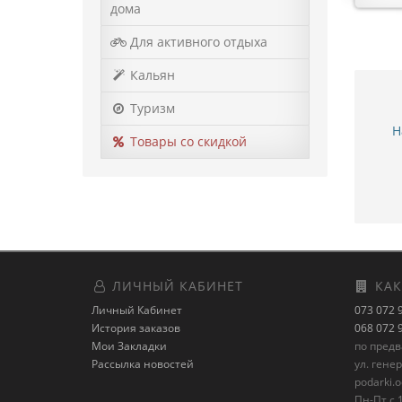
дома
Для активного отдыха
Кальян
Туризм
Н
Товары со скидкой
ЛИЧНЫЙ КАБИНЕТ
КАК
Личный Кабинет
073 072 
История заказов
068 072 
Мои Закладки
по пред
Рассылка новостей
ул. гене
podarki.
Пн-Пт с 1