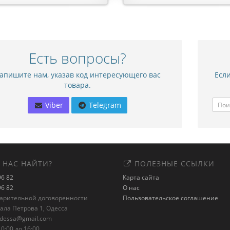
Есть вопросы?
апишите нам, указав код интересующего вас
Если
товара.
Viber
Telegram
 НАС НАЙТИ?
ПОЛЕЗНЫЕ ССЫЛКИ
96 82
Карта сайта
96 82
О нас
варительной договоренности
Пользовательское соглашение
рала Петрова 1, Одесса
odessa@gmail.com
0:00 до 16:00