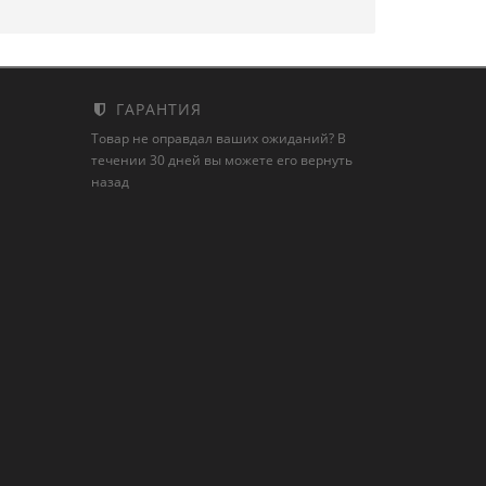
ГАРАНТИЯ
Товар не оправдал ваших ожиданий? В
течении 30 дней вы можете его вернуть
назад