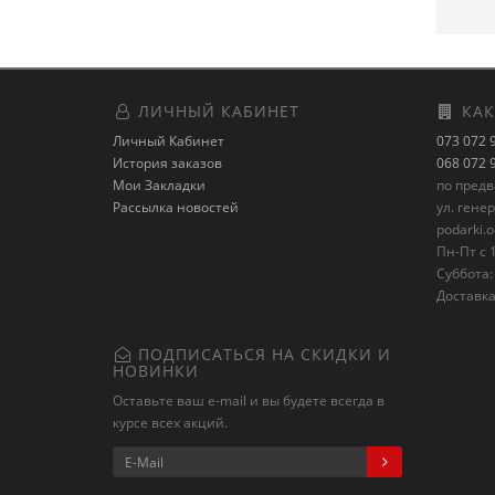
ЛИЧНЫЙ КАБИНЕТ
КАК
Личный Кабинет
073 072 
История заказов
068 072 
Мои Закладки
по пред
Рассылка новостей
ул. гене
podarki.
Пн-Пт с 1
Суббота: 
Доставка
ПОДПИСАТЬСЯ НА СКИДКИ И
НОВИНКИ
Оставьте ваш e-mail и вы будете всегда в
курсе всех акций.