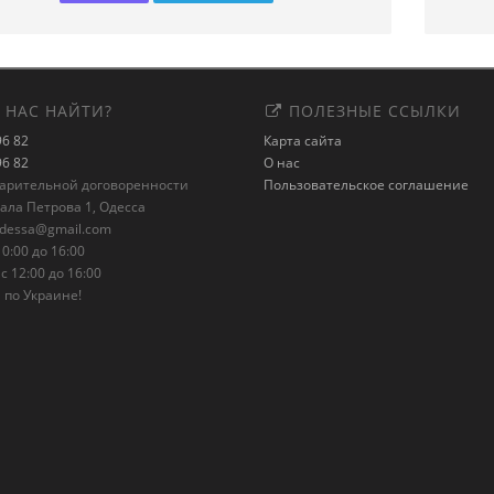
 НАС НАЙТИ?
ПОЛЕЗНЫЕ ССЫЛКИ
96 82
Карта сайта
96 82
О нас
варительной договоренности
Пользовательское соглашение
рала Петрова 1, Одесса
odessa@gmail.com
0:00 до 16:00
с 12:00 до 16:00
 по Украине!