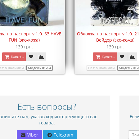
ка на паспорт v.1.0. 63 HAVE
Обложка на паспорт v.1.0. 2
FUN (эко-кожа)
Вейдер (эко-кожа)
139 грн.
139 грн.
Купить
Купить
ет в наличии
Модель
01204
Нет в наличии
Модель
012
Есть вопросы?
апишите нам, указав код интересующего вас
Если
товара.
Viber
Telegram