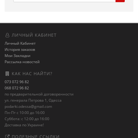
ЛИЧНЫЙ КАБИНЕТ
Личный Кабинет
История заказов
Мои Закладки
Рассылка новостей
КАК НАС НАЙТИ?
073 072 96 82
068 072 96 82
по предварительной договоренности
ул. генерала Петрова 1, Одесса
podarki.odessa@gmail.com
Пн-Пт с 10:00 до 16:00
Суббота: с 12:00 до 16:00
Доставка по Украине!
ПОЛЕЗНЫЕ ССЫЛКИ