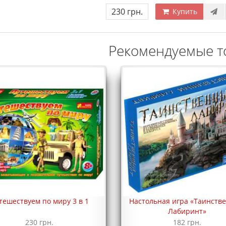
230 грн.
Купить
Рекомендуемые т
тешествуем по миру 3 в 1
Настольная игра «Таинств
Лабиринт»
230 грн.
182 грн.