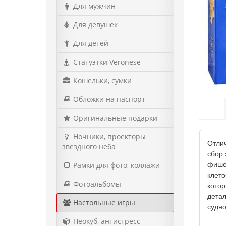
Для мужчин
Для девушек
Для детей
Статуэтки Veronese
Кошельки, сумки
Обложки на паспорт
Оригинальные подарки
Ночники, проекторы
Отлич
звездного неба
сбор 
фишек
Рамки для фото, коллажи
клето
Фотоальбомы
котор
детал
Настольные игры
судно
Неокуб, антистресс