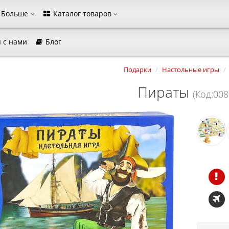
Больше
Каталог товаров
 с нами
Блог
агазина
Подарки
Настольные игры
Выберите пожалуйста язык магазина
Русский
Українська
Пираты
(Код:008
Закрыть