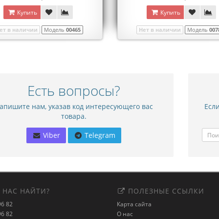
Купить
Купить
ет в наличии
Модель
00465
Нет в наличии
Модель
007
Есть вопросы?
апишите нам, указав код интересующего вас
Если
товара.
Viber
Telegram
 НАС НАЙТИ?
ПОЛЕЗНЫЕ ССЫЛКИ
96 82
Карта сайта
96 82
О нас