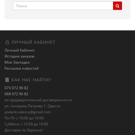
ЛИЧНЫЙ КАБИНЕТ
Личный Кабинет
История заказов
Мои Закладки
Рассылка новостей
КАК НАС НАЙТИ?
073 072 96 82
068 072 96 82
по предварительной договоренности
ул. генерала Петрова 1, Одесса
podarki.odessa@gmail.com
Пн-Пт с 10:00 до 16:00
Суббота: с 12:00 до 16:00
Доставка по Украине!