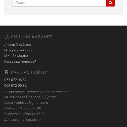
ЛИЧНЫЙ КАБИНЕТ
Личный Кабинет
История заказов
Мои Закладки
Рассылка новостей
КАК НАС НАЙТИ?
073 072 96 82
068 072 96 82
по предварительной договоренности
ул. генерала Петрова 1, Одесса
podarki.odessa@gmail.com
Пн-Пт с 10:00 до 16:00
Суббота: с 12:00 до 16:00
Доставка по Украине!