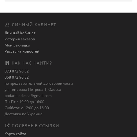
ЛИЧНЫЙ КАБИНЕТ
Личный Кабинет
История заказов
Мои Закладки
Рассылка новостей
КАК НАС НАЙТИ?
073 072 96 82
068 072 96 82
по предварительной договоренности
ул. генерала Петрова 1, Одесса
podarki.odessa@gmail.com
Пн-Пт с 10:00 до 16:00
Суббота: с 12:00 до 16:00
Доставка по Украине!
ПОЛЕЗНЫЕ ССЫЛКИ
Карта сайта