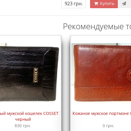
923 грн.
Купить
Рекомендуемые т
ый мужской кошелек COSSET
Кожаное мужское портмоне P
черный
830 грн.
0 грн.