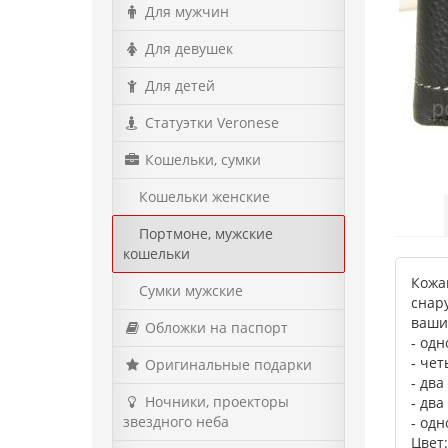
Для мужчин
Для девушек
Для детей
Статуэтки Veronese
Кошельки, сумки
Кошельки женские
Портмоне, мужские
кошельки
Кожа
Сумки мужские
снар
ваши
Обложки на паспорт
- од
- чет
Оригинальные подарки
- дв
Ночники, проекторы
- дв
звездного неба
- од
Цвет: