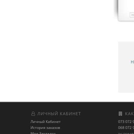
Н
Н
ЛИЧНЫЙ КАБИНЕТ
КАК
Личный Кабинет
073 072 
История заказов
068 072 
Мои Закладки
по пред