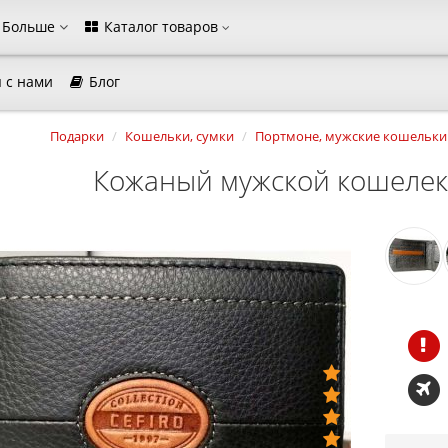
Больше
Каталог товаров
 с нами
Блог
агазина
Подарки
Кошельки, сумки
Портмоне, мужские кошельки
Выберите пожалуйста язык магазина
Кожаный мужской кошелек
Русский
Українська
Закрыть