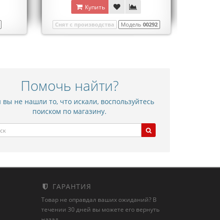
Купить
Снят с производства
Модель
00292
Помочь найти?
 вы не нашли то, что искали, воспользуйтесь
поиском по магазину.
ГАРАНТИЯ
Товар не оправдал ваших ожиданий? В
течении 30 дней вы можете его вернуть
назад