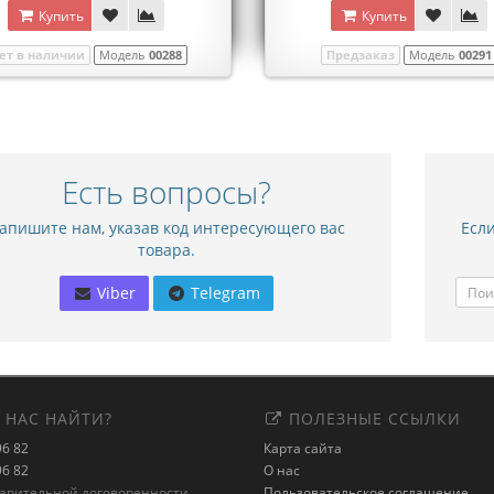
Купить
Купить
ет в наличии
Модель
00288
Предзаказ
Модель
00291
Есть вопросы?
апишите нам, указав код интересующего вас
Если
товара.
Viber
Telegram
 НАС НАЙТИ?
ПОЛЕЗНЫЕ ССЫЛКИ
96 82
Карта сайта
96 82
О нас
варительной договоренности
Пользовательское соглашение