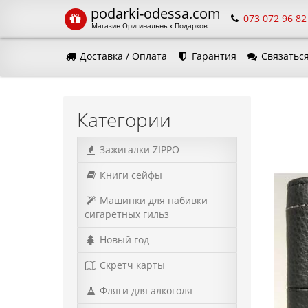
podarki-odessa.com
073 072 96 82
Магазин Оригинальных Подарков
Доставка / Оплата
Гарантия
Связаться
Язык м
Категории
Зажигалки ZIPPO
Книги сейфы
Машинки для набивки
сигаретных гильз
Новый год
Скретч карты
Фляги для алкоголя