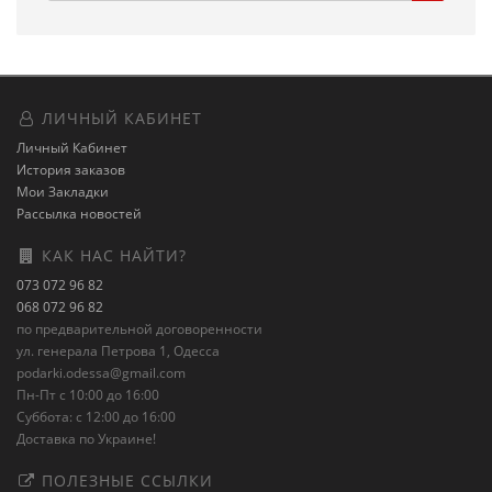
ЛИЧНЫЙ КАБИНЕТ
Личный Кабинет
История заказов
Мои Закладки
Рассылка новостей
КАК НАС НАЙТИ?
073 072 96 82
068 072 96 82
по предварительной договоренности
ул. генерала Петрова 1, Одесса
podarki.odessa@gmail.com
Пн-Пт с 10:00 до 16:00
Суббота: с 12:00 до 16:00
Доставка по Украине!
ПОЛЕЗНЫЕ ССЫЛКИ