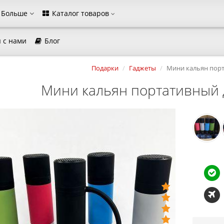
Больше
Каталог товаров
 с нами
Блог
магазина
Подарки
Гаджеты
Мини кальян порт
Выберите пожалуйста язык магазина
Русский
Українська
Мини кальян портативный 
Закрыть