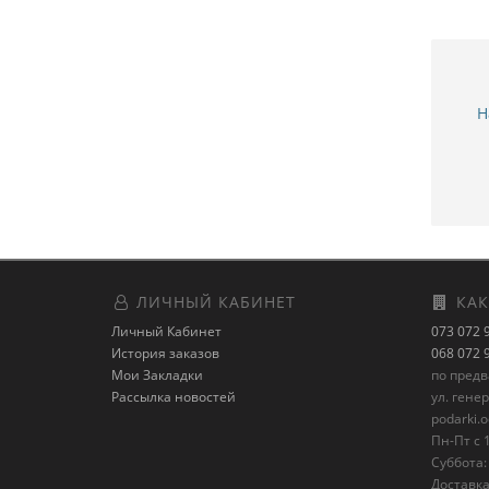
Н
ЛИЧНЫЙ КАБИНЕТ
КАК
Личный Кабинет
073 072 
История заказов
068 072 
Мои Закладки
по пред
Рассылка новостей
ул. гене
podarki.
Пн-Пт с 1
Суббота: 
Доставка