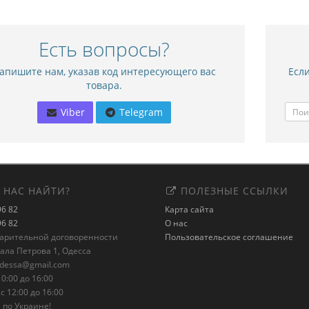
Есть вопросы?
апишите нам, указав код интересующего вас
Если
товара.
Viber
Telegram
 НАС НАЙТИ?
ПОЛЕЗНЫЕ ССЫЛКИ
96 82
Карта сайта
96 82
О нас
варительной договоренности
Пользовательское соглашение
рала Петрова 1, Одесса
odessa@gmail.com
0:00 до 16:00
с 12:00 до 16:00
 по Украине!