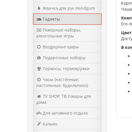
Корп
Жвачка для рук Handgum
Чаша
Комп
Гаджеты
Его 
Покерные наборы,
Цвет
алкогольные игры
Досту
Воздушные шары
В ко
Подарочные наборы
Термосы, термокружки
Часы (настенные,
настольные, будильники)
TV SHOP, ТВ товары для
дома
Для активного отдыха
Кальян