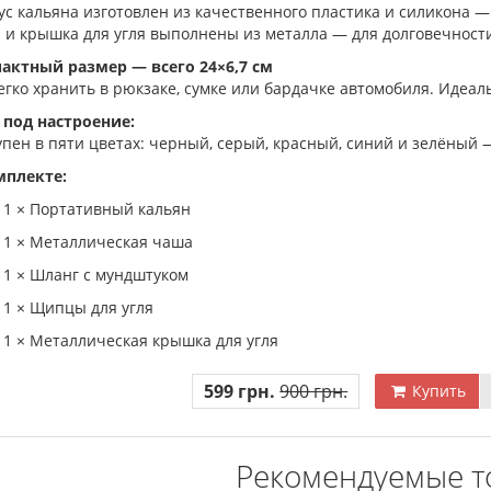
ус кальяна изготовлен из качественного пластика и силикона —
 и крышка для угля выполнены из металла — для долговечност
актный размер — всего 24×6,7 см
легко хранить в рюкзаке, сумке или бардачке автомобиля. Идеа
 под настроение:
пен в пяти цветах: черный, серый, красный, синий и зелёный —
мплекте:
1 × Портативный кальян
1 × Металлическая чаша
1 × Шланг с мундштуком
1 × Щипцы для угля
1 × Металлическая крышка для угля
599 грн.
900 грн.
Купить
Рекомендуемые т