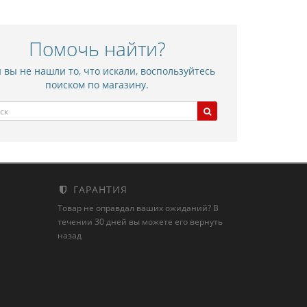
Помочь найти?
 вы не нашли то, что искали, воспользуйтесь
поиском по магазину.
ГАРАНТИЯ
Товар не оправдал ваших ожиданий? В
течении 30 дней вы можете его вернуть
назад