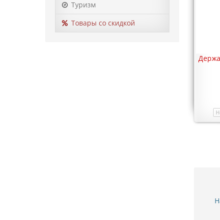
Туризм
Товары со скидкой
Магнитный автомобильный
Держа
держатель смартфона (2 в 1)
113 грн.
Купить
В наличии
Модель
00637
Н
Н