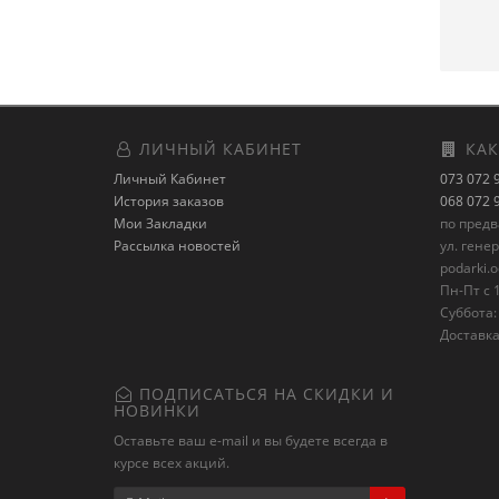
ЛИЧНЫЙ КАБИНЕТ
КАК
Личный Кабинет
073 072 
История заказов
068 072 
Мои Закладки
по пред
Рассылка новостей
ул. гене
podarki.
Пн-Пт с 1
Суббота: 
Доставка
ПОДПИСАТЬСЯ НА СКИДКИ И
НОВИНКИ
Оставьте ваш e-mail и вы будете всегда в
курсе всех акций.