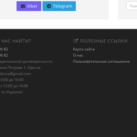
Viber
Telegram
 НАС НАЙТИ?
ПОЛЕЗНЫЕ ССЫЛКИ
96 82
Карта сайта
96 82
О нас
варительной договоренности
Пользовательское соглашение
рала Петрова 1, Одесса
odessa@gmail.com
0:00 до 16:00
с 12:00 до 16:00
 по Украине!