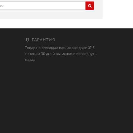
ГАРАНТИЯ
Товар не оправдал ваших ожиданий? В
течении 30 дней вы можете его вернуть
назад