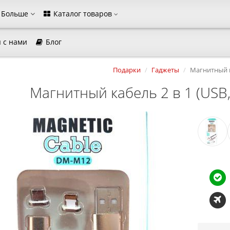
Больше
Каталог товаров
 с нами
Блог
агазина
Подарки
Гаджеты
Магнитный к
Выберите пожалуйста язык магазина
Русский
Українська
Магнитный кабель 2 в 1 (USB,
Закрыть