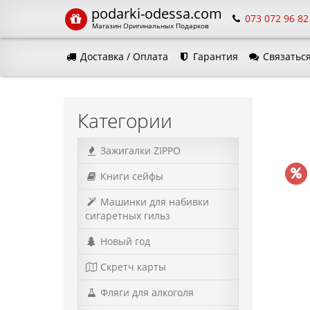
podarki-odessa.com
073 072 96 82
Магазин Оригинальных Подарков
Доставка / Оплата
Гарантия
Связаться
Язык м
Категории
Зажигалки ZIPPO
Книги сейфы
Машинки для набивки
сигаретных гильз
Новый год
Скретч карты
Фляги для алкоголя