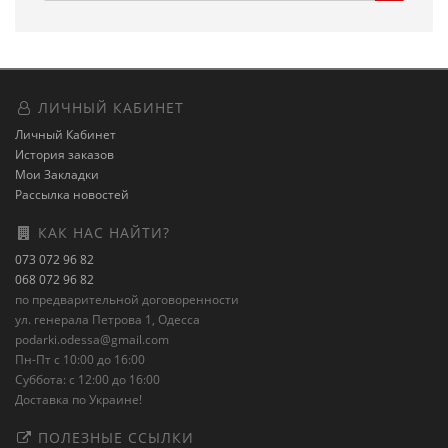
ЛИЧНЫЙ КАБИНЕТ
Личный Кабинет
История заказов
Мои Закладки
Рассылка новостей
КАК НАС НАЙТИ?
073 072 96 82
068 072 96 82
по предварительной договоренности
ул. генерала Петрова 1, Одесса
podarki.odessa@gmail.com
Пн-Пт с 10:00 до 16:00
Суббота: с 12:00 до 16:00
Доставка по Украине!
ПОЛЕЗНЫЕ ССЫЛКИ