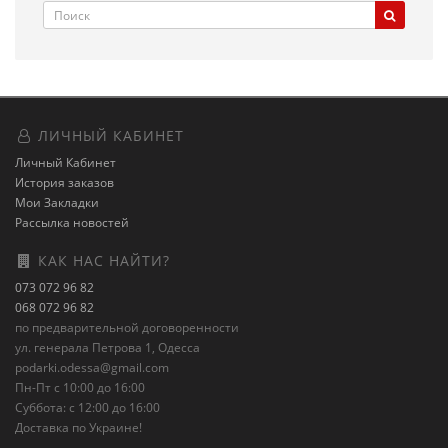
ЛИЧНЫЙ КАБИНЕТ
Личный Кабинет
История заказов
Мои Закладки
Рассылка новостей
КАК НАС НАЙТИ?
073 072 96 82
068 072 96 82
по предварительной договоренности
ул. генерала Петрова 1, Одесса
podarki.odessa@gmail.com
Пн-Пт с 10:00 до 16:00
Суббота: с 12:00 до 16:00
Доставка по Украине!