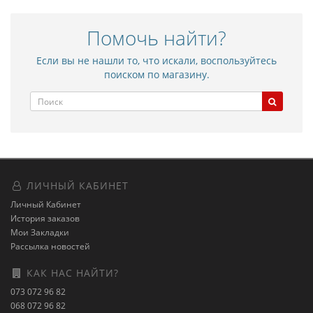
Помочь найти?
Если вы не нашли то, что искали, воспользуйтесь
поиском по магазину.
ЛИЧНЫЙ КАБИНЕТ
Личный Кабинет
История заказов
Мои Закладки
Рассылка новостей
КАК НАС НАЙТИ?
073 072 96 82
068 072 96 82