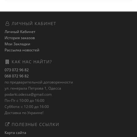
ЛИЧНЫЙ КАБИНЕТ
Личный Кабинет
История заказов
Мои Закладки
Рассылка новостей
КАК НАС НАЙТИ?
073 072 96 82
068 072 96 82
по предварительной договоренности
ул. генерала Петрова 1, Одесса
podarki.odessa@gmail.com
Пн-Пт с 10:00 до 16:00
Суббота: с 12:00 до 16:00
Доставка по Украине!
ПОЛЕЗНЫЕ ССЫЛКИ
Карта сайта