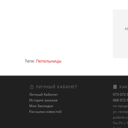
Н
Теги:
Пепельницы
ЛИЧНЫЙ КАБИНЕТ
КАК
Личный Кабинет
073 072 
История заказов
068 072 
Мои Закладки
по пред
Рассылка новостей
ул. гене
podarki.
Пн-Пт с 1