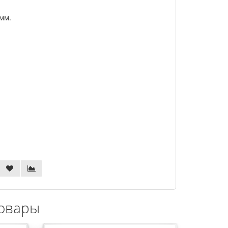
амм.
овары