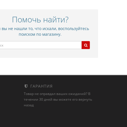
Помочь найти?
 вы не нашли то, что искали, воспользуйтесь
поиском по магазину.
ГАРАНТИЯ
Товар не оправдал ваших ожиданий? В
течении 30 дней вы можете его вернуть
назад