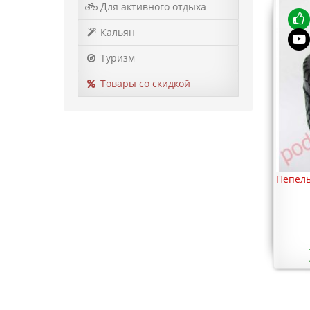
Для активного отдыха
Кальян
Туризм
Товары со скидкой
Пепельница Бездымная (Юла) 13 см
Пепель
262 грн.
Купить
В наличии
Модель
00109