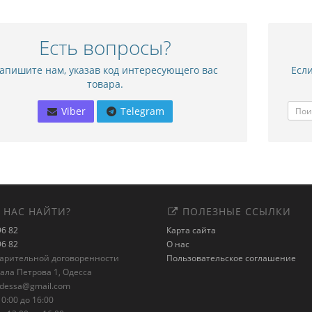
Есть вопросы?
апишите нам, указав код интересующего вас
Если
товара.
Viber
Telegram
 НАС НАЙТИ?
ПОЛЕЗНЫЕ ССЫЛКИ
96 82
Карта сайта
96 82
О нас
варительной договоренности
Пользовательское соглашение
рала Петрова 1, Одесса
odessa@gmail.com
0:00 до 16:00