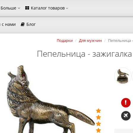
Больше
Каталог товаров
 с нами
Блог
агазина
Подарки
Для мужчин
Пепельница -
Выберите пожалуйста язык магазина
Пепельница - зажигалка
Русский
Українська
Закрыть