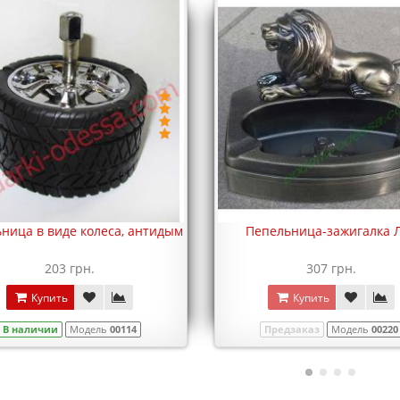
ница в виде колеса, антидым
Пепельница-зажигалка 
203 грн.
307 грн.
Купить
Купить
В наличии
Модель
00114
Предзаказ
Модель
00220