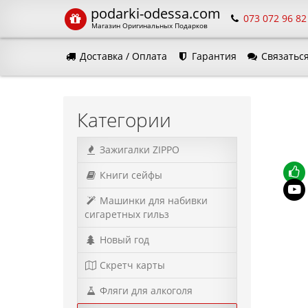
podarki-odessa.com
073 072 96 82
Магазин Оригинальных Подарков
Доставка / Оплата
Гарантия
Связаться
Язык м
Категории
Зажигалки ZIPPO
Книги сейфы
Машинки для набивки
сигаретных гильз
Новый год
Скретч карты
Фляги для алкоголя