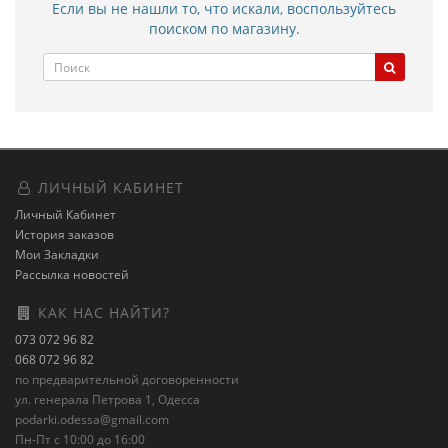
Если вы не нашли то, что искали, воспользуйтесь
поиском по магазину.
ЛИЧНЫЙ КАБИНЕТ
Личный Кабинет
История заказов
Мои Закладки
Рассылка новостей
КАК НАС НАЙТИ?
073 072 96 82
068 072 96 82
по предварительной договоренности
ул. генерала Петрова 1, Одесса
podarki.odessa@gmail.com
Пн-Пт с 10:00 до 16:00